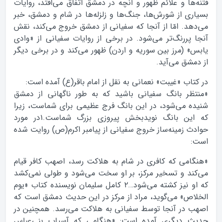
فتنه‌ها و علائم ظهور و آنچه در دمشق اتفاق می‌افتد، روایات
بسیاری از شورش‌ها، جنگ‌ها و زلزله‌ها در شام و دمشق، خبر
می‌دهد. امّا از آنجا که سفیانی از دمشق خروج می‌کند، نقش
آنجا پررنگ‌تر می‌شود. در برخی از روایات سفیانی از «وادی
یابس» (مرز بین سوریه و اردن) ظهور می‌کند و در برخی دیگر
از دمشق می‌آید.
در کتاب «غیبت» نعمانی به نقل از امام باقر(ع) آمده است:
«منتظر بانگ سفیانی باشید که به طور ناگهانی از دمشق
شنیده می‌شود، در این بانگ فرج عظیمی برای شماست، زیرا
که این بانگ نویدبخش پیروزی بزرگ شماست.۱در مورد
حوادث زمینه‌ساز خروج سفیانی از پیامبر اکرم(ص) روایت شده
است:
«هنگامی که کافری در شام به هلاکت رسد، اصهب کافر قیام
می‌کند و تسخیر مرکز، بر او سخت می‌شود و طولی نمی‌کشد
که او نیز کشته می‌شود…۲ کامل سلیمان نویسنده کتاب «یوم
الخلاص» می‌گوید، مراد از مرکز در این حدیث دمشق است که
اصهب در آنجا توسط سفیانی به هلاکت می‌رسد. همچنین در
حدیث دیگری آمده است: «هنگامی که آسیاب بنی‌عباس