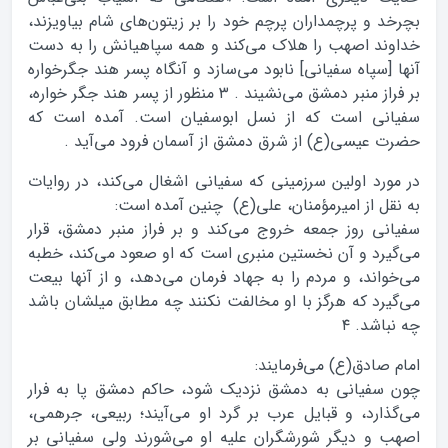
بچرخد و پرچمداران پرچم خود را بر زیتون‌های شام بیاویزند،
خداوند اصهب را هلاک می‌کند و همه سپاهیانش را به دست
آنها [سپاه سفیانی] نابود می‌سازد و آنگاه پسر هند جگرخواره
بر فراز منبر دمشق می‌نشیند . ۳ منظور از پسر هند جگر خواره،
سفیانی است که از نسل ابوسفیان است. آمده است که
حضرت عیسی(ع) از شرق دمشق از آسمان فرود می‌آید .
در مورد اولین سرزمینی که سفیانی اشغال می‌کند، در روایات
به نقل از امیرمؤمنان، علی(ع) چنین آمده است:
سفیانی روز جمعه خروج می‌کند و بر فراز منبر دمشق، قرار
می‌گیرد و آن نخستین منبری است که او صعود می‌کند، خطبه
می‌خواند، و مردم را به جهاد فرمان می‌دهد، و از آنها بیعت
می‌گیرد که هرگز با او مخالفت نکنند چه مطابق میلشان باشد
چه نباشد. ۴
امام صادق(ع) می‌فرمایند:
چون سفیانی به دمشق نزدیک شود، حاکم دمشق پا به فرار
می‌گذارد، و قبایل عرب بر گرد او می‌آیند؛ ربیعی، جرهمی،
اصهب و دیگر شورشگران علیه او می‌شورند ولی سفیانی بر