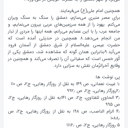
همچنین امام علی(ع) می‌فرمایند:
برای مصر منبری می‌سازم، دمشق را سنگ به سنگ ویران
می‌کنم. یهود را از همه سرزمین‌های عربی بیرون می‌نمایم، و
جامعه عرب را با این عصایم می‌رانم، همه اینها را مردی از تبار
من انجام می‌دهد.۸ همچنین در حدیثی آمده است که
حضرت عیسی علیه‌السلام از شرق دمشق از آسمان فرود
می‌آید.۹بنابراین همان گونه که مشاهده شد، دمشق یکی از
کُوَر خمس است که سفیانی آن را تصرف می‌کند و همچنین در
وقایع آخرالزّمان نقش به سزایی دارد.
پی نوشت ها:
۱٫ غیبت نعمانی، ص ۱۴۹ به نقل از: روزگار رهایی، ج۲، ص ۱۱۰
۲٫روزگار رهایی، ج۲، ص ۹۹۲٫
۳٫ الحاوی للفتاوی، ج۲، ص ۱۴۱به نقل از: روزگار رهایی، ج۲،
ص ۹۹۵
۴٫ الزام الناصب، ص ۱۹۸ به نقل از: روزگار رهایی، ج۲، ص
۱۰۸۸٫
۵ روزگار رهایی، ج۲، ص ۱۱۱۶٫