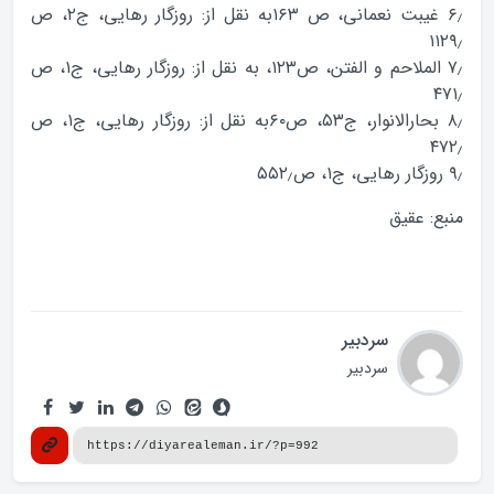
۶٫ غیبت نعمانی، ص ۱۶۳به نقل از: روزگار رهایی، ج۲، ص
۱۱۲۹٫
۷٫ الملاحم و الفتن، ص۱۲۳، به نقل از: روزگار رهایی، ج۱، ص
۴۷۱٫
۸٫ بحارالانوار، ج۵۳، ص۶۰به نقل از: روزگار رهایی، ج۱، ص
۴۷۲٫
۹٫ روزگار رهایی، ج۱، ص۵۵۲٫
منبع: عقیق
سردبیر
سردبیر