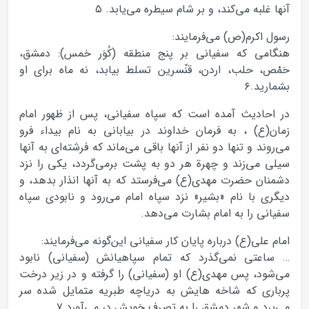
آنها غلبه می‌کند، و بر شام سیطره می‌یابد. ۵
رسول اکرم(ص) می‌فرمایند:
هنگامی که سفیانی بر پنج منطقه (کُوَر خمس): دمشق،
حَمْص، حلب، اردن، قنّسرین تسلط بیابد، نه ماه برای او
بشمارید.۶
در احادیث آمده است که سپاه سفیانی، پس از ظهور امام
زمان(ع) ، به فرمان خداوند در بیابانی به نام بیداء فرو
می‌روند و تنها دو نفر از آنها باقی می‌ماند که فرشته‌ای به آنها
سیلی می‌زند و چهرة هر دو به پشت برمی‌گردد، یکی را نزد
دشمنان حضرت مهدی(ع) می‌فرستد که به آنها انذار بدهد، و
دیگری با نام «بشیر» نزد سپاه امام می‌رود و نابودی سپاه
سفیانی را به امام بشارت می‌دهد.
امام علی(ع) درباره پایان کار سفیانی این‌گونه می‌فرمایند:
… ساعتی نمی‌گذرد که تمام سپاهیانش (سفیانی) نابود
می‌شود، پس مهدی(ع) او (سفیانی) را گرفته و در زیر درخت
پرباری که شاخه هایش به دریاچه طبریه متمایل شده سر
می‌برد و شهر دمشق را به تصرف خویش در می‌آورد.۷