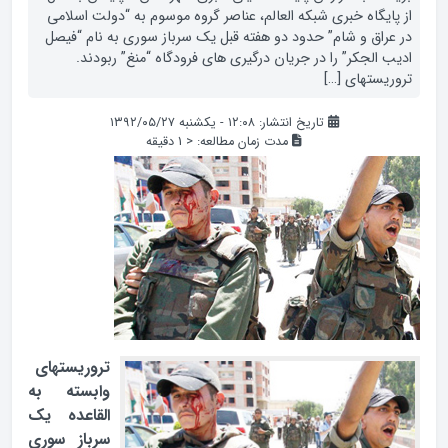
از پایگاه خبری شبکه العالم، عناصر گروه موسوم به “دولت اسلامی
در عراق و شام” حدود دو هفته قبل یک سرباز سوری به نام “فیصل
ادیب الجکر” را در جریان درگیری های فرودگاه “منغ” ربودند.
تروریستهای […]
تاریخ انتشار: ۱۲:۰۸ - یکشنبه ۱۳۹۲/۰۵/۲۷
مدت زمان مطالعه:
< 1
دقیقه
تروریستهای
وابسته به
القاعده یک
سرباز سوری