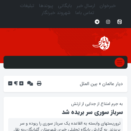
خبرخوان
ارسال خبر
بایگانی
پیوندها
تبلیغات
تماس باما
شهروند خبرنگار
دیار عالمان
»
بین الملل
به جرم امتناع از جدایی از ارتش
سرباز سوری سر بریده شد
تروریستهای وابسته به القاعده یک سرباز سوری را ربوده و سر
بریدند. به گزارش پایگاه تحلیلی خبری شهرستان گلپایگان،به نقل