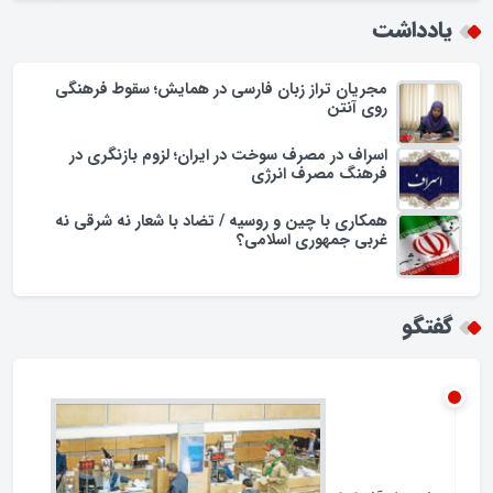
یادداشت
مجریان تراز زبان فارسی در همایش؛ سقوط فرهنگی
روی آنتن
اسراف در مصرف سوخت در ایران؛ لزوم بازنگری در
فرهنگ مصرف انرژی
همکاری با چین و روسیه / تضاد با شعار نه شرقی نه
غربی جمهوری اسلامی؟
گفتگو