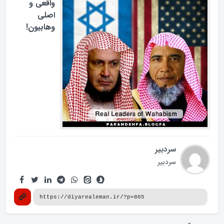
واقعی و
اصلی
وهابیون!
سردبیر
سردبیر