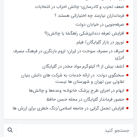
معرض پرسش‌های جدی قرار داده است.
وام ازدواج به بیش از 80درصد متقاضیان پرداخت شده است
هر فردی که نیت خدمت به مردم داشته باشد، حتی بدون داشتن
پرونده رسمی، بسیجی است
ضعف تحزب و کادرسازی؛ چالش احزاب در انتخابات
فرمانداران نیازمند چه اختیاراتی هستند ؟
صرفه‌جویی در خیابان دولت
افزایش تعرفه دندانپزشکی راهگشا یا چالش‌زا؟
نوروز در بازار گلپایگان/ فیلم
اسراف در مصرف سوخت در ایران؛ لزوم بازنگری در فرهنگ مصرف
انرژی
کشف بیش از ۱۹ کیلوگرم مواد مخدر در گلپایگان
سخنگوی دولت: در ارائه خدمات به شرکت های دانش بنیان
تفاوتی بین تهران و شهرستان ها نیست
ابهام در اجرای طرح پزشک خانواده؛ وعده‌ها و چالش‌ها
حضور فرماندار گلپایگان در محله حسن حافظ
افزایش تجمل گرایی در جامعه اسلامی/زنگ خطری برای ارزش ها