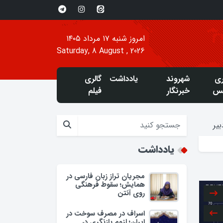
امروز شنبه ۱۷ مرداد ۱۴۰۵
Saturday, 8 August , 2026
ری
شهروند
یادداشت
گالری
س
خبرنگار
فیلم
یر
یادداشت
مجریان تراز زبان فارسی در
همایش؛ سقوط فرهنگی
روی آنتن
اسراف در مصرف سوخت در
ایران؛ لزوم بازنگری در