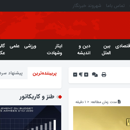
تماس باما
شهروند خبرنگار
قتصادی
بین
دین و
ایثار
ورزشی
علمی
گال
الملل
اندیشه
وشهادت
عک
پیشنهاد سردب
پربیننده‌ترین
طنز و کاریکاتور
مدت زمان مطالعه:
< 1
دقیقه