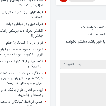
ضعف تحزب و کادرسازی؛ چالش
احزاب در انتخابات
فرمانداران نیازمند چه اختیاراتی
هستند ؟
صرفه‌جویی در خیابان دولت
 منتشر خواهد‌ شد
افزایش تعرفه دندانپزشکی راهگشا
 نخواهد‌ شد
چالش‌زا؟
 با خبر باشد منتشر نخواهد‌
نوروز در بازار گلپایگان/ فیلم
اسراف در مصرف سوخت در ایران؛
لزوم بازنگری در فرهنگ مصرف ان
کشف بیش از ۱۹ کیلوگرم مواد
در گلپایگان
سخنگوی دولت: در ارائه خدمات 
شرکت های دانش بنیان تفاوتی ب
تهران و شهرستان ها نیست
ابهام در اجرای طرح پزشک خانوا
وعده‌ها و چالش‌ها
حضور فرماندار گلپایگان در محله