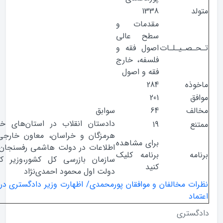
1338
مقدمات و
سطح عالی
صـیـلـات
اصول فقه و
فلسفه، خارج
فقه و اصول
ذه
284
ق
201
ف
64
سوابق
دادستان انقلاب در استان‌های خوزستان،
ع
19
هرمزگان و خراسان، معاون خارجی وزارت
برای مشاهده
اطلاعات در دولت هاشمی رفسنجان، رئیس
ه
برنامه کلیک
سازمان بازرسی کل کشور،وزیر کشور در
کنید
دولت اول محمود احمدی‌نژاد
ت مخالفان و موافقان پورمحمدی/ اظهارت وزیر دادگستری در روز رای
د
ستری