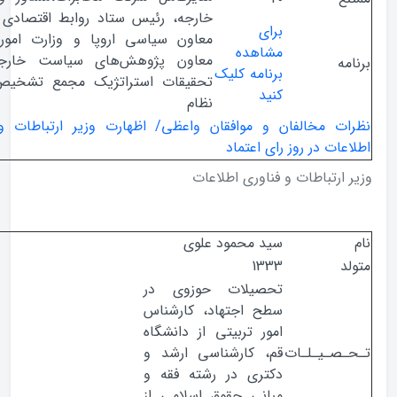
خارجه، رئیس ستاد روابط اقتصادی خارجی،
برای
معاون سیاسی اروپا و وزارت امور خارجه،
مشاهده
معاون پژوهش‌های سیاست خارجی مرکز
ه
برنامه کلیک
تحقیقات استراتژیک مجمع تشخیص مصلح
کنید
نظام
ت مخالفان و موافقان واعظی/ اظهارت وزیر ارتباطات و فناوری
ات در روز رای اعتماد
ارتباطات و فناوری اطلاعات
سید محمود علوی
1333
تحصیلات حوزوی در
سطح اجتهاد، کارشناس
امور تربیتی از دانشگاه
صـیـلـات
قم،‌ کارشناسی ارشد و
دکتری در رشته فقه و
مبانی حقوق اسلامی از