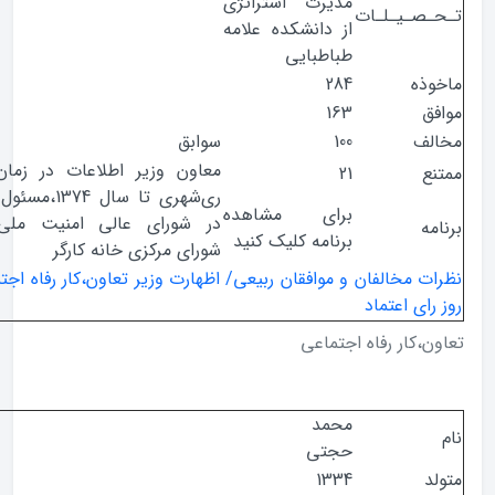
مدیرت استراتژی
صـیـلـات
از دانشکده علامه
طباطبایی
ذه
284
ق
163
ف
100
سوابق
معاون وزیر اطلاعات در زمان وزارت
ع
21
ری‌شهری تا سال 1374،‌مسئول اجرایی
برای مشاهده
در شورای عالی امنیت ملی، عضو
ه
برنامه کلیک کنید
شورای مرکزی خانه کارگر
 مخالفان و موافقان ربیعی/ اظهارت وزیر تعاون،کار رفاه اجتماعی در
ای اعتماد
،کار رفاه اجتماعی
محمد
حجتی
1334