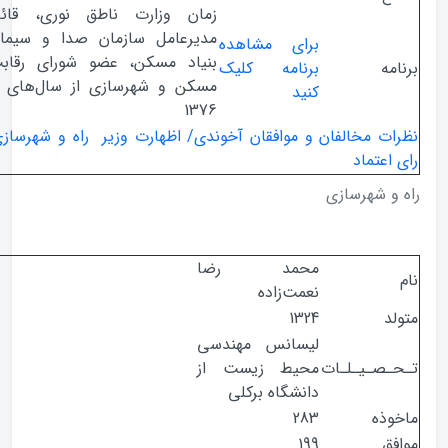
زمان وزارت ناطق نوری، قائم مقام
مدیرعامل سازمان صدا و سیما، رئیس
برای مشاهده
بنیاد مسکن، عضو شورای رقابت،وزارت
ه
برنامه کلیک
مسکن و شهرسازی از سال‌های 1372 تا
کنید
1376
ت مخالفان و موافقان آخوندی/ اظهارت وزیر راه‌ و شهرسازی در روز
عتماد
 شهرسازی
محمد رضا
نعمت‌زاده
1324
لیسانس مهندسی
صـیـلـات
محیط زیست از
دانشگاه برکلی
ذه
283
ق
199