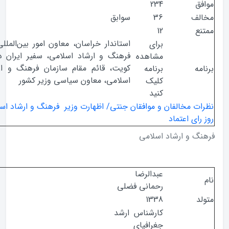
ق
234
ف
36
سوابق
ع
12
استاندار خراسان، معاون امور بین‌المللی وزارت
برای
فرهنگ و ارشاد اسلامی، سفیر ایران در کشور
مشاهده
کویت، قائم مقام سازمان فرهنگ و ارتباطات
ه
برنامه
اسلامی، معاون سیاسی وزیر کشور
کلیک
کنید
ت مخالفان و موافقان جنتی/ اظهارت وزیر فرهنگ و ارشاد اسلامی در
ای اعتماد
 و ارشاد اسلامی
عبدالرضا
رحمانی فضلی
1338
کارشناس ارشد
جغرافیای