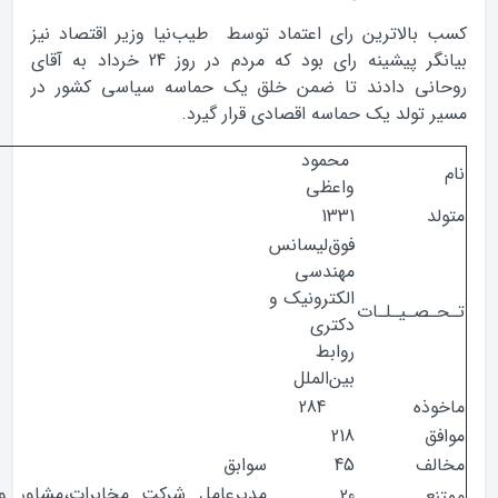
بالاترین رای اعتماد توسط طیب‌نیا وزیر اقتصاد نیز
بیانگر پیشینه‌ رای بود که مردم در روز 24 خرداد به آقای
نی دادند تا ضمن خلق یک حماسه سیاسی کشور در
تولد یک حماسه اقصادی قرار گیرد.
محمود
واعظی
1331
فوق‌لیسانس
مهندسی
الکترونیک و
صـیـلـات
دکتری
روابط
بین‌الملل
ذه
284
ق
218
ف
45
سوابق
مدیرعامل شرکت مخابرات،‌مشاور وزیر امور
ع
20