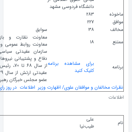
دانشگاه فردوسی مشهد
ذه
283
ق
227
ف
38
سوابق
معاونت نظارت و بازرسی و
ع
18
معاونت روابط عمومی و تبلیغات
سازمان عقیدتی سیاسی وزارت
دفاع و پشتیبانی نیروهای مسلح
برای مشاهده برنامه
از سال 68 تا 70، رئیس سازمان
ه
کلیک کنید
عقیدتی ارتش از سال 79 تا 88،
عضو مجلس خبرگان رهبری
 مخالفان و موافقان علوی/ اظهارت وزیر اطلاعات در روز رای اعتماد
ات
علی
طیب‌نیا