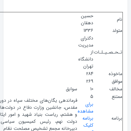
حسین
دهقان
1336
دکترای
مدیریت
صـیـلـات
از
دانشگاه
تهران
ذه
284
ق
269
ف
10
سوابق
ع
5
فرماندهی یگان‌های مختلف سپاه در دوران دفاع
برای
مقدس، جانشین وزارت دفاع در دولت‌های هفتم
مشاهده
و هشتم، ریاست بنیاد شهید و امور ایثارگران در
ه
برنامه
دولت‌ نهم، رئیس کمیسیون سیاسی دفاعی
کلیک
دبیرخانه مجمع تشخیص مصلحت نظام