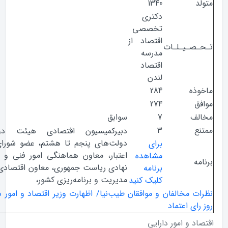
1340
دکتری
تخصصی
اقتصاد از
صـیـلـات
مدرسه
اقتصاد
لندن
ذه
284
ق
274
ف
7
سوابق
ع
3
دبیرکمیسیون اقتصادی هیئت دولت از
دولت‌های پنجم تا هشتم، عضو شورای پول و
برای
اعتبار، معاون هماهنگی امور فنی و اقتصادی
مشاهده
ه
نهادی ریاست جمهوری، معاون اقتصادی سازمان
برنامه
مدیریت و برنامه‌ریزی کشور،
کلیک کنید
 مخالفان و موافقان طیب‌نیا/ اظهارت وزیر اقتصاد و امور دارایی در
ای اعتماد
د و امور دارایی