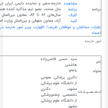
خارجه،سفیر و نماینده دایمی ایران در سازمان
مشاهده
ملل متحد، عضو تیم مذاکره کننده هسته‌ای در
ه
برنامه
سال‌های 82 تا 84، معاون بین‌الملل دانشگاه
کلیک
آزاد، معاون حقوقی و بین‌الملل وزارت امورخارجه
کنید
ت مخالفان و موافقان ظریف/ اظهارت وزیر امور خارجه در روز رای
د
خارجه
سید حسن قاضی‌زاده
هاشمی
1338
دکتری پزشکی عمومی
از دانشگاه علوم پزشکی
مشهد، دکتری
صـیـلـات
تخصصی چشم‌پزشکی
از دانشگاه علوم پزشکی
مشهد