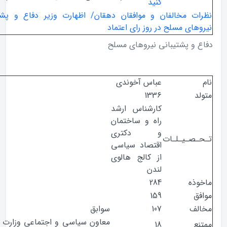
کنید
ت مخالفان و موافقان دهقان/ اظهارت وزیر دفاع و پشتیبانی
ای مسلح در روز رای اعتماد
و پشتیبانی نیروهای مسلح
عباس آخوندی
1336
کارشناس ارشد
راه و ساختمان
و دکتری
صـیـلـات
اقتصاد سیاسی
از کالج هالوی
لندن
ذه
284
ق
159
ف
107
سوابق
معاون سیاسی و اجتماعی وزارت کشور در
ع
18