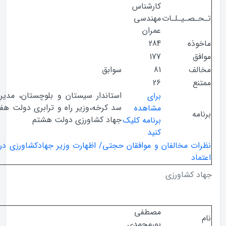
کارشناس
صـیـلـات
مهندسی
عمران
ذه
284
ق
177
ف
81
سوابق
ع
26
استاندار سیستان و بلوچستان، مدیر اجرایی
برای
سد کرخه،وزیر راه و ترابری دولت هفتم، وزیر
مشاهده
ه
جهاد کشاورزی دولت هشتم
برنامه کلیک
کنید
ت مخالفان و موافقان حجتی/ اظهارت وزیر جهادکشاورزی در روز رای
د
 کشاورزی
مصطفی
پورمحمدی