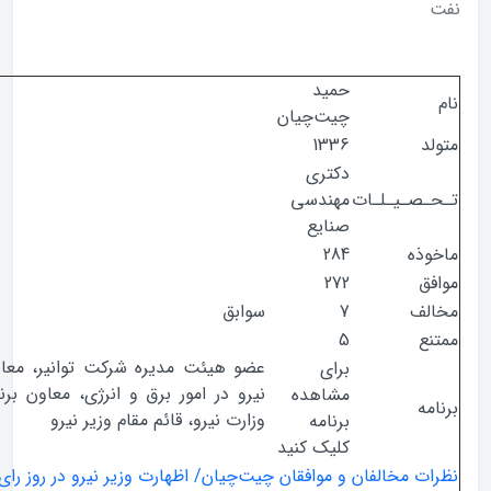
حمید
چیت‌چیان
1336
دکتری
صـیـلـات
مهندسی
صنایع
ذه
284
ق
272
ف
7
سوابق
ع
5
عضو هیئت مدیره شرکت توانیر، معاون وزیر
برای
نیرو در امور برق و انرژی، معاون برنامه‌ریزی
مشاهده
ه
وزارت نیرو، قائم مقام وزیر نیرو
برنامه
کلیک کنید
 مخالفان و موافقان چیت‌چیان/ اظهارت وزیر نیرو در روز رای اعتماد