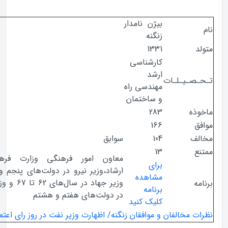
بیژن نامدار
زنگنه
1331
کارشناسی
ارشد
صـیـلـات
مهندسی راه
و ساختمان
ذه
283
ق
166
ف
104
سوابق
ع
13
معاون امور فرهنگی وزارت فرهنگ و
برای
ارشاد،وزیر نیرو در دولت‌های پنجم و ششم،
مشاهده
وزیر جهاد در سال‌های 62 تا 67 و وزیر نفت
ه
برنامه
در دولت‌های هفتم و هشتم
کلیک کنید
 مخالفان و موافقان زنگنه/ اظهارت وزیر نفت در روز رای اعتماد