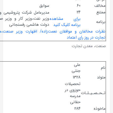
ف
60
سوابق
ع
24
مدیرعامل شرکت پتروشیمی و معاون
وزیر نفت،وزیر کار و وزیر صنایع در
برای مشاهده
ه
دولت هاشمی رفسنجانی
برنامه کلیک کنید
ت مخالفان و موافقان نعمت‌زاده/ اظهارت وزیر صنعت،معدن و
 در روز رای اعتماد
، معدن تجارت
علی
جنتی
1328
تحصیلات
حوزوی در
صـیـلـات
مدرسه
حقانی
ذه
284