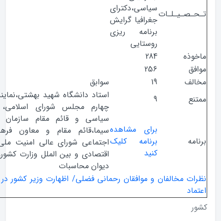
سیاسی،دکترای
صـیـلـات
جغرافیا گرایش
برنامه ریزی
روستایی
ذه
284
ق
256
ف
19
سوابق
استاد دانشگاه شهید بهشتی،نماینده دوره
ع
9
چهارم مجلس شورای اسلامی، معاون
سیاسی و قائم مقام سازمان صدا و
برای مشاهده
سیما،قائم مقام و معاون فرهنگی و
ه
برنامه کلیک
اجتماعی شورای عالی امنیت ملی،معاون
کنید
اقتصادی و بین الملل وزارت کشور، رییس
دیوان محاسبات
ت مخالفان و موافقان رحمانی فضلی/ اظهارت وزیر کشور در روز رای
د