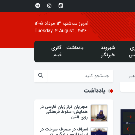
امروز سه‌شنبه ۱۳ مرداد ۱۴۰۵
Tuesday, 4 August , 2026
ری
شهروند
یادداشت
گالری
س
خبرنگار
فیلم
یر
یادداشت
مجریان تراز زبان فارسی در
همایش؛ سقوط فرهنگی
روی آنتن
اسراف در مصرف سوخت در
ایران؛ لزوم بازنگری در