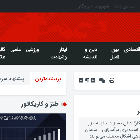
تماس باما
شهروند خبرنگار
قتصادی
بین
دین و
ایثار
ورزشی
علمی
گال
الملل
اندیشه
وشهادت
عک
پیشنهاد سردب
پربیننده‌ترین
طنز و کاریکاتور
گاهتان بسازید. نیاز به ابزار
ی است برای درآمدزایی. مبلمان
گاهی اشکال مختلف می‌توانند