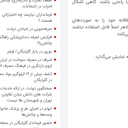
داشته باشد، حتی بدون داشتن
ا راحتی باشند. گاهی اشکال
پرونده رسمی، بسیجی است
ضعف تحزب و کادرسازی؛ چالش
اقانه خود را به صورت‌های
احزاب در انتخابات
اهر اصلاً قابل استفاده نباشند
فرمانداران نیازمند چه اختیاراتی
‌کنند.
هستند ؟
صرفه‌جویی در خیابان دولت
افزایش تعرفه دندانپزشکی راهگشا
 نمایش می‌گذارد.
چالش‌زا؟
نوروز در بازار گلپایگان/ فیلم
اسراف در مصرف سوخت در ایران؛
لزوم بازنگری در فرهنگ مصرف ان
کشف بیش از ۱۹ کیلوگرم مواد
در گلپایگان
سخنگوی دولت: در ارائه خدمات 
شرکت های دانش بنیان تفاوتی ب
تهران و شهرستان ها نیست
ابهام در اجرای طرح پزشک خانوا