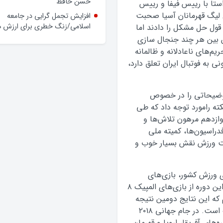
استا با رییس فیفا و رییس
وعده‌ها و چالش‌ها
ل لیگ قهرمانان آسیا صحبت
حضور فرماندار گلپایگان در محله
 قول حل مشکل را دادند اما
حسن حافظ
ن بین هر چند جنجال سازی
افزایش تجمل گرایی در جامعه
‌های ناعادلانه و ظالمانه
اسلامی/زنگ خطری برای ارزش ه
ی به فوتبال ایران تعلق دارد،
وضیحاتی را در خصوص
کته رامورد توجه داد که طی
ازدهم مرهون تلاش‌ها و
دراسیون‌ها، کمیته ملی
فت ورزش نقش بسیار خوب و
 ورزش کشور، بازی‌های
المپیک ریو را مورد توجه قرار داد و تصریح کرد: در این دوره از بازی‌های المپیک ۸
 برنز بدست اوردیم که این نتایج دومین نتیجه
برتر کاروان ورزشی ایران در تاریخ بازی‌های المپیک است. در جام جهانی ۲۰۱۸
‌های آفریقا، اروپا و قهرمان