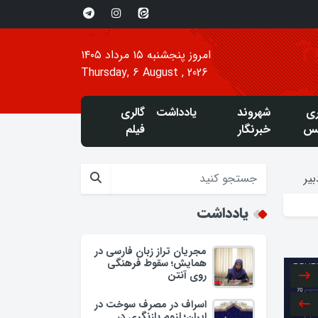
امروز پنجشنبه ۱۵ مرداد ۱۴۰۵
Thursday, 6 August , 2026
ری
شهروند
یادداشت
گالری
س
خبرنگار
فیلم
یر
یادداشت
مجریان تراز زبان فارسی در
همایش؛ سقوط فرهنگی
روی آنتن
اسراف در مصرف سوخت در
ایران؛ لزوم بازنگری در