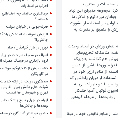
داشته باشد، حتی بدون داشتن
 محاسبات را مبتنی بر
پرونده رسمی، بسیجی است
د: مجموعه مدیران این نهاد
ضعف تحزب و کادرسازی؛ چالش
وانان می‌دانیم و تلاش ما
احزاب در انتخابات
قوانین و استفاده از مشورت
فرمانداران نیازمند چه اختیاراتی
زش را منطبق بر مقررات به
هستند ؟
صرفه‌جویی در خیابان دولت
ه نقش ورزش در ایجاد وحدت
افزایش تعرفه دندانپزشکی راهگشا
گفت: متاسفانه تحریم‌های
چالش‌زا؟
ی ورزش هم گذاشته بطوریکه
نوروز در بازار گلپایگان/ فیلم
دراسیون‌ها ناشی از همین
اسراف در مصرف سوخت در ایران؛
سته از منابع ارزی خود در
لزوم بازنگری در فرهنگ مصرف ان
نسته‌اند از میزان پاداشی که
کشف بیش از ۱۹ کیلوگرم مواد
ولیس با دو بار راهیابی به
در گلپایگان
ون دلار از کنفدراسیون فوتبال آسیا طلبکار
سخنگوی دولت: در ارائه خدمات 
از رقابت‌ها از مرحله گروهی
شرکت های دانش بنیان تفاوتی ب
تهران و شهرستان ها نیست
ند از منابع قانونی خود در فیفا
ابهام در اجرای طرح پزشک خانوا