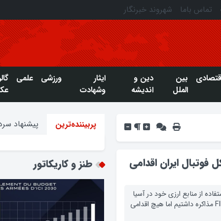
تماس باما
شهروند خبرنگار
قتصادی
بین
دین و
ایثار
ورزشی
علمی
گال
الملل
اندیشه
وشهادت
عک
پیشنهاد سردب
پربیننده‌ترین
 برای حل مشکل فوتبال ایران اقدامی
طنز و کاریکاتور
فاده از منابع ارزی خود در آسیا
و جهان دارد، گفت: برای حل مشکل با رئیس AFC و FIFA مذاکره داشتیم اما هیچ اقدامی