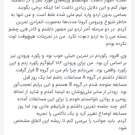
است، اظهار داشت: نتوانستم وزنه‌های مورد نظر را در تاشکند
مهار کنم و این دلایل زیادی داشت اما اینکه برخی بگویند
بسامی بدون اردو وارد تیم ملی شده غلط است و من تنها به
خاطر شیوع ویروس کرونا مدت‌ها به‌صورت انفرادی تمرین
کردم. در دو مرحله آخر اردو نیز حضور داشتم و کادر فنی چشم
بسته من را به اردو دعوت نکرد. من در تمرینات هیچ‌وقت اوت
نکرده بودم.
وی افزود: رکوردم در تمرین خیلی خوب بود و رکورد ورودی نیز
بر اساس آن بود. من برای ورودی ۱۸۲ کیلوگرم رکورد زدم و این
رکورد واقعی بود. نمی‌دانم چرا نام من در گروه B قرار گرفت.
انتظار داشتم در گروه A مسابقات باشم اما یک روز قبل
مسابقه متوجه شدم در گروه B هستم و این برایم تعجب‌آور
بود. زودتر از سایر ملی‌پوشان به اینجا آمدم و شاید از لحاظ
روحی و روانی نتوانستم خودم را برای این مسابقات آماده
کنم. چند جلسه تمرین داشتم و شرایطم عادی بود اما روز
مسابقه اوضاع تغییر کرد و یک ناکامی را تجربه
کردم. باید جوانب را بررسی کنم تا ریشه این اتفاق مشخص
شود.