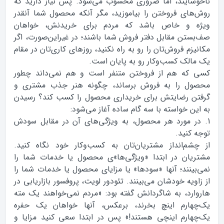
ناخوشایند، اما ضروری محسوب می‌شود. پس نیاز دارید که
روش‌های فروختن را بیاموزید، مگر آنکه محصول شما آنقدر
ویژه و خاص باشد که مردم برای خریدنش، خواهان
صف‌بستن مقابل دفتر فروش شما باشند؛ در غیراین‌صورت، اگر
مکانیزم فروش‌تان را رو به راه نکنید، روزهای کاری‌تان در مقام
یک مالک کسب‌وکار رو به پایان است.
کسی که هم از فروختن متنفر است و هم نمی‌داند چطور
محصول را به فروش برساند، چگونه هنر جذب مشتری و
گرفتن رضایتش برای خریداری محصول را کسب کند؟ رسیدن
به این خواسته با سه گام ساده آغاز می‌شود:
1. در مورد هر محصول، به ویژگی‌های آن در مقابل سودش
توجه کنید.
از چشم‌انداز مشتریان‌تان به کسب‌وکار خود نگاه کنید.
مشتریان در ابتدا «ویژگی‌ها»ی محصول یا خدمات شما را
نمی‌بینند؛ آنها «سودها» یا مزایای محصول یا خدمات شما را
از زاویه خودشان می‌بینند. تئودور لویت، پروفسور بازاریابی در
هاروارد، به شاگردانش گفته بود: «مردم نمی‌خواهند یک مته‌
یک‌چهارم اینچ بخرند، برعکس، آنها خواهان یک حفره
یک‌چهارم اینچی هستند!» پس در ابتدا سعی کنید مزایا و