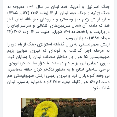
جنگ اسرائیل و آمریکا ضد لبنان در سال 2006 معروف به
جنگ ژوئیه و جنگ دوم لبنان از 12 ژوئیه 2006 (22تیر 1385)
میان ارتش رژیم صهیونیستی و نیروهای حزب‌الله لبنان آغاز
شد که دامنه آن شمال سرزمین‌های اشغالی و سراسر لبنان را
در برگرفت و با قطعنامه 1701 شورای امنیت در 14 اوت 2006 (24
مرداد 1385) به پایان رسید.
ارتش صهیونیستی به روال گذشته استراتژی جنگ از راه دور را
به مرحله اجرا گذاشت به گونه‌ای که نیروی هوایی رژیم
صهیونیستی 15 هزار بار مناطق مختلف لبنان را بمباران کرد،
نیروی دریایی این رژیم هم در مدت 8 هزار ساعت دریانوردی،
نواحی ساحلی لبنان را به منظور تنگ‌تر کردن حلقه محاصره،
بی وقفه گلوله‌باران کرد و نیروی زمینی ارتش صهیونیستی هم
دست‌کم 160 هزار گلوله توپ، 2500 گلوله خمپاره به سوی لبنان
شلیک کرد.