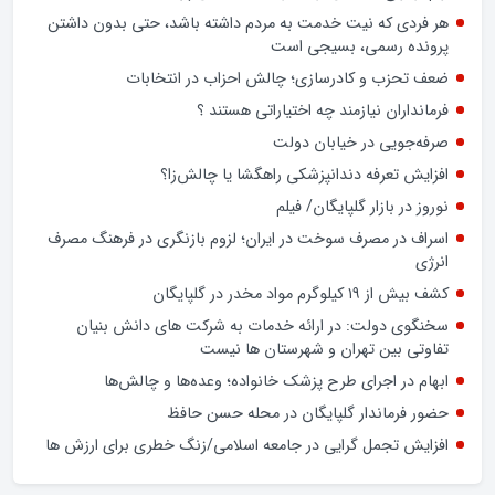
تشدید تخلفات در برخی بانک‌های خصوصی و شیوه‌های غیرشفاف
در پرداخت تسهیلات کلان، بار دیگر عملکرد شبکه بانکی کشور را در
معرض پرسش‌های جدی قرار داده است.
وام ازدواج به بیش از 80درصد متقاضیان پرداخت شده است
هر فردی که نیت خدمت به مردم داشته باشد، حتی بدون داشتن
پرونده رسمی، بسیجی است
ضعف تحزب و کادرسازی؛ چالش احزاب در انتخابات
فرمانداران نیازمند چه اختیاراتی هستند ؟
صرفه‌جویی در خیابان دولت
افزایش تعرفه دندانپزشکی راهگشا یا چالش‌زا؟
نوروز در بازار گلپایگان/ فیلم
اسراف در مصرف سوخت در ایران؛ لزوم بازنگری در فرهنگ مصرف
انرژی
کشف بیش از ۱۹ کیلوگرم مواد مخدر در گلپایگان
سخنگوی دولت: در ارائه خدمات به شرکت های دانش بنیان
تفاوتی بین تهران و شهرستان ها نیست
ابهام در اجرای طرح پزشک خانواده؛ وعده‌ها و چالش‌ها