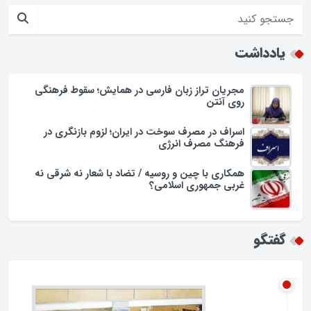
حضور فرماندار گلپایگان در محله حسن حافظ
افزایش تجمل گرایی در جامعه اسلامی/زنگ خطری برای ارزش ها
یادداشت
مجریان تراز زبان فارسی در همایش؛ سقوط فرهنگی
روی آنتن
اسراف در مصرف سوخت در ایران؛ لزوم بازنگری در
فرهنگ مصرف انرژی
همکاری با چین و روسیه / تضاد با شعار نه شرقی نه
غربی جمهوری اسلامی؟
گفتگو