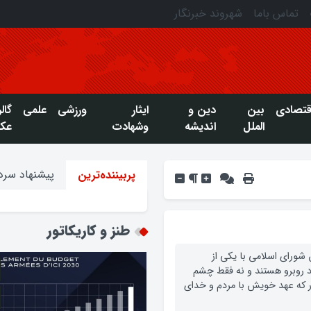
تماس باما
شهروند خبرنگار
قتصادی
بین
دین و
ایثار
ورزشی
علمی
گال
الملل
اندیشه
وشهادت
عک
پیشنهاد سردب
پربیننده‌ترین
طنز و کاریکاتور
ورای اسلامی با یکی از
د روبرو هستند و نه فقط چشم
ار که عهد خویش با مردم و خدای