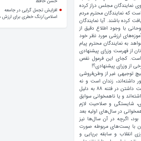
وعده‌ها و چالش‌ها
 نمایندگان مجلس دراز کرده
حضور فرماندار گلپایگان در محله
ت که نمایندگان محترم مردم
حسن حافظ
فت کرده باشند. آیا نمایندگان
افزایش تجمل گرایی در جامعه
وحانی با وجود اطلاع دقیق از
اسلامی/زنگ خطری برای ارزش ه
موزه‌های ارزشی مورد نظر خود
واهد به نمایندگان محترم پیام
ان از فهرست وزرای پیشنهادی
ست. کجای این فرمول نقص
خی از وزرای پیشنهادی؟!
آمریکایی- اسرائیلی 88 اگرچه هیچ توجیهی غیر از وطن‌فروشی
 داشته‌اند، زندان است و نه
وزارت ولی برخی از وزرای پیشنهادی علاوه بر دست داشتن در فتنه 88 به دلیل
شته‌اند و یا ناهمخوانی سوابق
دی، شایستگی و صلاحیت لازم
مخوانی در سال‌های اولیه بعد
بود، اگرچه در آن سال‌ها نیز
ان با پست‌های مربوطه صورت
34 سال بعد از پیروزی انقلاب و سابقه برپایی و