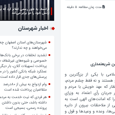
مدت زمان مطالعه:
5
دقیقه
فرانسه، به طور رسمی اعلام کرد که ب
ارتش خود را دو برابر می‌کند
زن اگر خوب باشه یه زندگی حالش خ
روز زن مبارک
اخبار شهرستان
شهرستان‌های استان اصفهان چه
می‌خواهند و چه ندارند؟
 شریعتمداری
تشدید تخلفات در برخی بانک‌ها
امی با یکی از بزرگترین و
خصوصی و شیوه‌های غیرشفاف د
پرداخت تسهیلات کلان، بار دیگر
و هستند و نه فقط چشم مردم،
عملکرد شبکه بانکی کشور را در 
تظار که عهد خویش با مردم و
پرسش‌های جدی قرار داده است.
 جریان رأی اعتماد به وزرای
وام ازدواج به بیش از 80درصد
 که امانت‌های الهی است به
متقاضیان پرداخت شده است
 از ملاحظات بیرون از دایره
هر فردی که نیت خدمت به مردم
ی‌ها، وعده و وعیدها و قول و