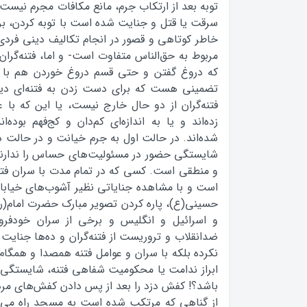
توبه بعد از ارتکاب جرم، مانع مکافات مجرم نیست
سرقت یا قتل و جنایت شده است با توبه کردن، برد
خاطر کوتاهی و قصور در انجام تکالیف دینی فردی
مربوط به حق‌الناس متفاوت است- و اما، فتنه‌گران
که دروغ گفتن و حتی قسم دروغ خوردن هم با 
تضمینی هست که برای دست زدن به فتنه‌ای دیگر،
فتنه‌گران از دو حال خارج نیست، یا این که با
زده‌اند و یا به اندازه‌ای کم‌دان و کج‌فهم بوده‌ا
شده‌اند. در حالت اول به جرم خیانت و در حالت د
شایستگی حضور در مسئولیت‌های حساس را ندارند
و منطقی است. کسی که در تمام مدت با سران فتنه
است و با مشاهده جنایاتی نظیر آشوب‌های خیابا
حسینی(ع)، پاره کردن تصویر مبارک حضرت امام(ره
و اسرائیل و انگلیس و برخی از سران خودفرو
ضدانقلاب و تروریست از فتنه‌گران و ده‌ها جنایت دی
نکرده بلکه با سران و عوامل فتنه همصدا و همگام 
ابراز ندامت یا محکومیت شفاهی فتنه، شایستگی 
باشد؟! کفش دزد را بعد از پس دادن کفش‌های مرد
از گناهی که مرتکب شده است به مسجد راه می‌