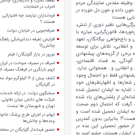
داشته باشد، حتی بدون داشتن
 وظیفه مقدس نمایندگی مردم
پرونده رسمی، بسیجی است
 خون داده و خون دل خورده در
ضعف تحزب و کادرسازی؛ چالش
‌هایی هست؛
احزاب در انتخابات
ویژگی‌هایی نظیر دوری از تنش،
فرمانداران نیازمند چه اختیاراتی
دها، قانون‌گرایی، مبارزه با
هستند ؟
ی و باج‌خواهی بیگانگان، تعهد
و انقلابی، تلاش برای توسعه
صرفه‌جویی در خیابان دولت
برخی از گزینه‌های پیشنهادی
افزایش تعرفه دندانپزشکی راهگشا
 حضور در فتنه آمریکایی- اسرائیلی88، آلودگی به فساد اقتصادی،
چالش‌زا؟
و انقلابی و… همخوانی ندارد.
نوروز در بازار گلپایگان/ فیلم
پیشنهادی فقط دو احتمال وجود
اسراف در مصرف سوخت در ایران؛
 شعارها و اظهار‌نظرهای خود
لزوم بازنگری در فرهنگ مصرف ان
 اشاره به ایشان تحمیل شده
کشف بیش از ۱۹ کیلوگرم مواد
نه‌ای از پلشتی‌های یاد شده
در گلپایگان
جه گرفت که احتمال دوم صحت
سخنگوی دولت: در ارائه خدمات 
ی به ایشان تحمیل شده است و
شرکت های دانش بنیان تفاوتی ب
ست؟! بنابراین بدون کمترین
تهران و شهرستان ها نیست
از حضور تحمیلی این عده در
ابهام در اجرای طرح پزشک خانوا
 ایشان هستند، چشم امید به