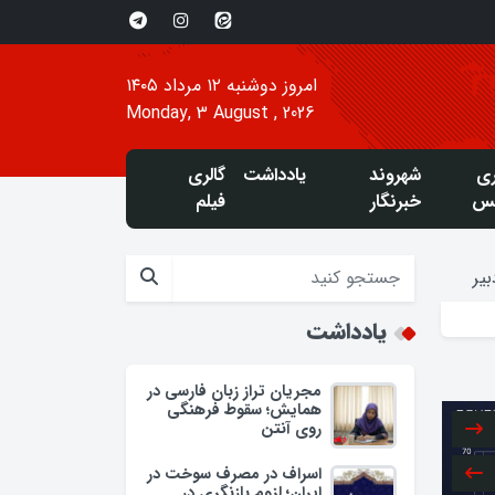
امروز دوشنبه ۱۲ مرداد ۱۴۰۵
Monday, 3 August , 2026
ری
شهروند
یادداشت
گالری
س
خبرنگار
فیلم
یر
یادداشت
مجریان تراز زبان فارسی در
همایش؛ سقوط فرهنگی
روی آنتن
اسراف در مصرف سوخت در
ایران؛ لزوم بازنگری در