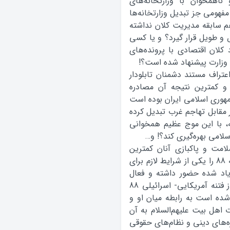
ص و ناهمخوان با وزارتخانه‌‌های
فهومی جز تبدیل وزارتخانه‌ها
هم سابقه مدیریت کلان نداشته
و طویل قرار گیرد؟ و یا کسی
 کلان اقتصادی با پرونده‌های
ی وزارت پیشنهاد شده است؟!
تراف مستند دشمنان تابلودار
 و کمترین نتیجه آن مصادره
مهوری اسلامی ایران بوده است
ر مقابل تهاجم غرب تبدیل کرده
ه، با این موج عظیم همخوانی
سلامی بهره‌گیری کند؟! و…
امت و پاکبازی آنان کمترین
تردیدی نیست، محکوم کردن و اعلام برائت از فتنه 88 را یکی از شرایط لازم برای
ه یاد شده حضور داشته و فعال
بوده‌اند. دراین‌باره باید گفت؛ اگرچه اعلام برائت از فتنه آمریکایی- اسرائیلی 88
ه است به رابطه میان او و
 اهل بیت علیهم‌السلام به آن
ه‌های دینی و نظام‌های حقوقی