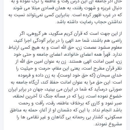
حال اگر جامعه‏ اى این درس رقّت و عاطفه را ترک نموده و به
‏دنبال غریزه و شهوت رفتند، به همان فسادى مبتلا مى‏ شوند
که در غرب ظهور کرده است. بنابراین کسى نمی‌تواند نسبت به
نداشتن حجاب رضایت داشته باشد.
از این جهت است که قرآن کریم مى‏گوید، هر گروهى، اگر
راضى هم ‏باشند، شما حد الهى را در برابر آلودگى اجرا کنید،
معلوم مى‏شود عصمت زن، حق ‏اللَّه است و به هیچ ‏کسى ارتباط
ندارد. قهراً همه اعضاى خانواده، اعضاى جامعه و حتی خود
زن، امین امانت الهى هستند. زن ‏به عنوان امین حق ‏اللَّه از
نظر قرآن مطرح است، یعنى این مقام، حرمت و حیثیت را
خداى سبحان (که ‏حق خود اوست)، به زن داده و فرموده
است: این حق مرا به عنوان امانت حفظ کند، آن‌گاه جامعه به
صورتى ‏درمى‏آید که شما در ایران مى‏ بینید، جهان در برابر ایران
خضوع نموده است، زیرا که در مسأله جنگ تا آخرین ‏لحظه،
صبر نمود و کارى که برخلاف عاطفه، رقت، رأفت و رحمت
باشد انجام نداد. با این که دشمنان او از ‏آغاز، حمله به مناطق
مسکونى، کشتار بى رحمانه بى‏ گناهان و غیر نظامى‏ ها را
مشروع نمودند.‏‎ ‎