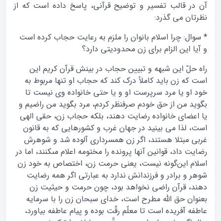
آن در قالب تفسیر و توضیح قرآنی، پاسخ داده است که از
نظرتان می گذرد:
* سوال: چرا اسلام بانوان را ملزم به رعایت حجاب کرده است
و آیا این الزام براى زن محدودیتى دارد؟‎
‎راه حلّ این شبهه و تبیین حجاب در بینش قرآن کریم این
است که زن باید کاملاً درک کند که حجاب او تنها ‏مربوط به
خود او یا مرد سرپرست او و یا حتی خانواده وی نیست تا
بگوید من از حق خودم صرف‏نظر کردم، مرد بگوید ‏من راضیم و
یا اعضاى خانواده رضایت دهند، بلکه حجاب زن، حقى الهى
است، ‏لذا مى‏ بینید در جهان غرب و کشورهایى که به قانون
غربى مبتلا هستند، اگر زن همسردارى آلوده شد و ‏شوهرش
رضایت داد، قوانین آنها پرونده را مختومه اعلام مى‏کنند، اما در
اسلام این‌گونه نیست، یعنی حرمت زن،‏ اختصاص به خود زن
شوهر و برادر و فرزندانش ندارد به عبارتی اگر همه رضایت
دهند، قرآن ‏راضى نخواهد بود، چون حرمت و حیثیت زن
بعنوان حق ‏اللَّه مطرح است، خداى سبحان زن را با سرمایه
‏عاطفه آفریده است تا معلّم رقّت بوده و پیام عاطفه بیاورد،