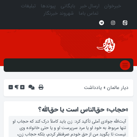
خبرخوان
ارسال خبر
بایگانی
پیوندها
تبلیغات
تماس باما
شهروند خبرنگار
دیار عالمان
»
یادداشت
«حجاب» حق‌الناس است یا حق‌الله؟
آیت‌الله جوادی آملی تأکید کرد: زن باید کاملاً درک کند که حجاب او
تنها ‏مربوط به خود او یا مرد سرپرست او و یا حتی خانواده وی
نیست تا بگوید من از حق خودم صرف‏نظر کردم، بلکه حجاب زن،