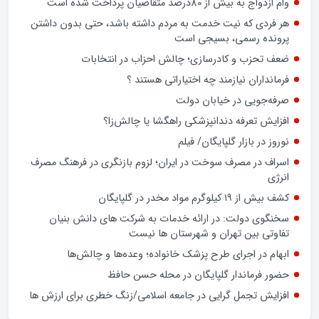
تشدید تخلفات در برخی بانک‌های خصوصی و شیوه‌های غیرشفاف
در پرداخت تسهیلات کلان، بار دیگر عملکرد شبکه بانکی کشور را در
معرض پرسش‌های جدی قرار داده است.
وام ازدواج به بیش از 80درصد متقاضیان پرداخت شده است
هر فردی که نیت خدمت به مردم داشته باشد، حتی بدون داشتن
پرونده رسمی، بسیجی است
ضعف تحزب و کادرسازی؛ چالش احزاب در انتخابات
فرمانداران نیازمند چه اختیاراتی هستند ؟
صرفه‌جویی در خیابان دولت
افزایش تعرفه دندانپزشکی راهگشا یا چالش‌زا؟
نوروز در بازار گلپایگان/ فیلم
اسراف در مصرف سوخت در ایران؛ لزوم بازنگری در فرهنگ مصرف
انرژی
کشف بیش از ۱۹ کیلوگرم مواد مخدر در گلپایگان
سخنگوی دولت: در ارائه خدمات به شرکت های دانش بنیان
تفاوتی بین تهران و شهرستان ها نیست
ابهام در اجرای طرح پزشک خانواده؛ وعده‌ها و چالش‌ها