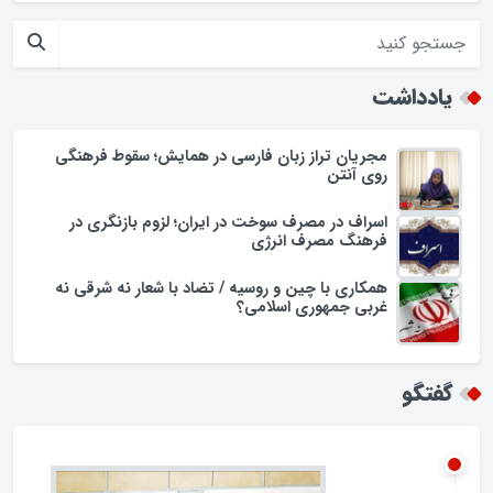
حضور فرماندار گلپایگان در محله حسن حافظ
افزایش تجمل گرایی در جامعه اسلامی/زنگ خطری برای ارزش ها
یادداشت
مجریان تراز زبان فارسی در همایش؛ سقوط فرهنگی
روی آنتن
اسراف در مصرف سوخت در ایران؛ لزوم بازنگری در
فرهنگ مصرف انرژی
همکاری با چین و روسیه / تضاد با شعار نه شرقی نه
غربی جمهوری اسلامی؟
گفتگو