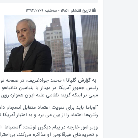
تاریخ انتشار: ۱۴:۵۲ - سه‌شنبه ۱۳۹۲/۰۷/۹
به گزارش گلپانا ؛
محمد جوادظريف، در صفحه توييت
رئيس جمهور آمريکا در ديدار با بنيامين نتانيا
مبني بر اينکه گزينه نظامي عليه ايران همواره رو
“اوباما بايد براي تقويت اعتماد متقابل انسجام د
رفتن‌ها اعتماد را از بين مي برد و به اعتبار آمريکا 
وزير امور خارجه در پيام ديگري نوشت: “استنباط اوب
و تحریم‌های غیرقانونی او مذاکره می‌کند، بی‌احترام