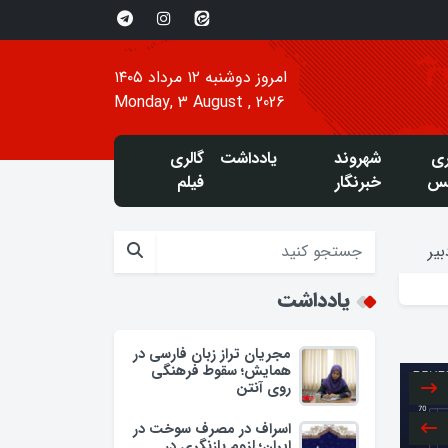
امروز دوشنبه ۱۲ مرداد ۱۴۰۵
Monday, 3 August , 2026
ری
شهروند
یادداشت
گالری
س
خبرنگار
فیلم
یر
یادداشت
مجریان تراز زبان فارسی در
همایش؛ سقوط فرهنگی
روی آنتن
اسراف در مصرف سوخت در
ایران؛ لزوم بازنگری در