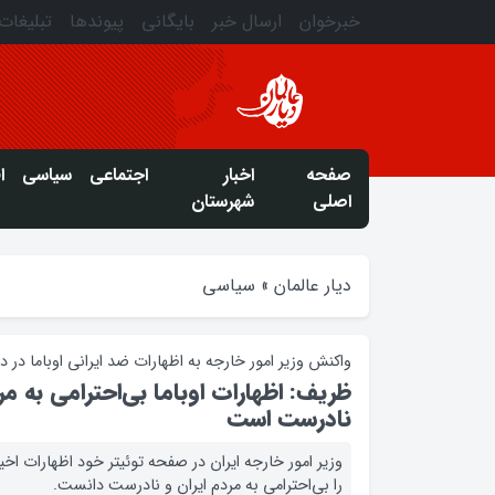
خبرخوان
ارسال خبر
بایگانی
پیوندها
تبلیغات
صفحه
اخبار
اجتماعی
سیاسی
ا
اصلی
شهرستان
دیار عالمان
»
سیاسی
واکنش وزير امور خارجه به اظهارات ضد ايراني اوباما در ديدا
ظريف: اظهارات اوباما بي‌احترامي به مرد
نادرست است
وزیر امور خارجه ایران در صفحه توئیتر خود اظهارات اخير ب
را بي‌احترامي به مردم ايران و نادرست دانست.