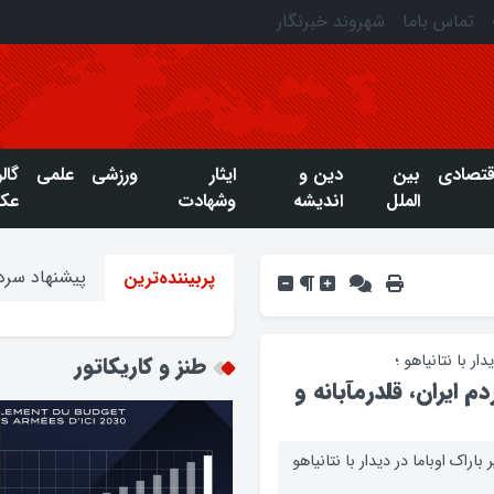
تماس باما
شهروند خبرنگار
قتصادی
بین
دین و
ایثار
ورزشی
علمی
گال
الملل
اندیشه
وشهادت
عک
پیشنهاد سردب
پربیننده‌ترین
ر با نتانياهو ؛
طنز و کاریکاتور
م ايران، قلدرمآبانه و
اراک اوباما در ديدار با نتانياهو