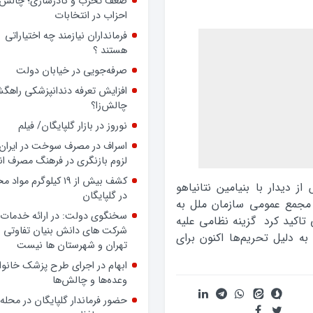
ضعف تحزب و کادرسازی؛ چالش
احزاب در انتخابات
فرمانداران نیازمند چه اختیاراتی
هستند ؟
صرفه‌جویی در خیابان دولت
افزایش تعرفه دندانپزشکی راهگشا
چالش‌زا؟
نوروز در بازار گلپایگان/ فیلم
اسراف در مصرف سوخت در ایران؛
لزوم بازنگری در فرهنگ مصرف ان
کشف بیش از ۱۹ کیلوگرم مواد
ز دیدار با بنیامین نتانیاهو
در گلپایگان
 مجمع عمومی سازمان ملل به
سخنگوی دولت: در ارائه خدمات 
 تاکید کرد گزینه نظامی علیه
شرکت های دانش بنیان تفاوتی ب
 دلیل تحریم‌ها اکنون برای
تهران و شهرستان ها نیست
ابهام در اجرای طرح پزشک خانوا
وعده‌ها و چالش‌ها
حضور فرماندار گلپایگان در محله