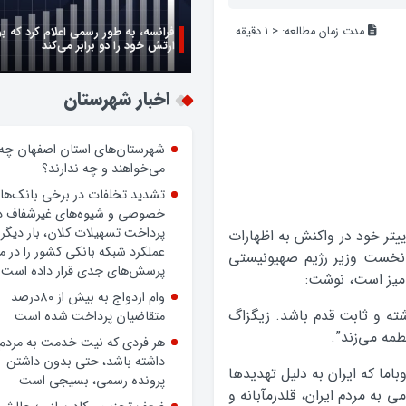
مدت زمان مطالعه:
< 1
دقیقه
فرانسه، به طور رسمی اعلام کرد که ب
ارتش خود را دو برابر می‌کند
اخبار شهرستان
شهرستان‌های استان اصفهان چه
می‌خواهند و چه ندارند؟
تشدید تخلفات در برخی بانک‌ها
خصوصی و شیوه‌های غیرشفاف د
پرداخت تسهیلات کلان، بار دیگر
ر خود در واکنش به اظهارات
عملکرد شبکه بانکی کشور را در 
هو نخست وزير رژيم صهيونيستي
پرسش‌های جدی قرار داده است.
ي ميز است، نوشت:
وام ازدواج به بیش از 80درصد
اشته و ثابت قدم باشد. زيگزاگ
متقاضیان پرداخت شده است
لطمه مي‌زند”.
هر فردی که نیت خدمت به مردم
داشته باشد، حتی بدون داشتن
اما که ایران به دلیل تهدیدها
پرونده رسمی، بسیجی است
ی به مردم ایران، قلدرمآبانه و