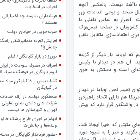
داشته باشد، حتی بدون داشتن
 ناآشنا نیست. بالعکس آنچه
پرونده رسمی، بسیجی است
لل متحد و برخی اقدامات وی
ضعف تحزب و کادرسازی؛ چالش
ت. اصرار به تماس تلفنی با
احزاب در انتخابات
جه کشورمان در صفحه فیس‌بوک
فرمانداران نیازمند چه اختیاراتی
 برای اعتمادسازی متقابل تلقی
هستند ؟
صرفه‌جویی در خیابان دولت
 که اوباما بار دیگر از گزینه
افزایش تعرفه دندانپزشکی راهگشا
د، آن هم در دیدار با رئیس
چالش‌زا؟
ی دست‌کم 200 کلاهک هسته‌ای است و دستش به خون
نوروز در بازار گلپایگان/ فیلم
اسراف در مصرف سوخت در ایران؛
لزوم بازنگری در فرهنگ مصرف ان
وان تغییر لحن اوباما در دیدار
مریکا هم دارای اتحاد راهبردی
کشف بیش از ۱۹ کیلوگرم مواد
در گلپایگان
در واشنگتن قرار دارد که بیش
سخنگوی دولت: در ارائه خدمات 
شرکت های دانش بنیان تفاوتی ب
ضای مثبتی که اخیرا ایجاد شد،
تهران و شهرستان ها نیست
بگوید و میز را به شیوه مورد
ابهام در اجرای طرح پزشک خانوا
ی ایران قرار دارد. اگر منافع