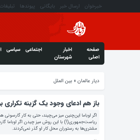
خبرخوان
ارسال خبر
بایگانی
پیوندها
تبلیغات
صفحه
اخبار
اجتماعی
سیاسی
ا
اصلی
شهرستان
دیار عالمان
»
بین الملل
باز هم ادعای وجود یک گزینه تکراری بر
اگر اوباما این‌چنین میز می‌چیند، حتی به کار گارسونی ه
ریاست‌جمهوری(!) با این روش میز چیدن اگر اوباما گار
مشتری‌ها به رستوران محل کار او گذر نمی‌کردند.