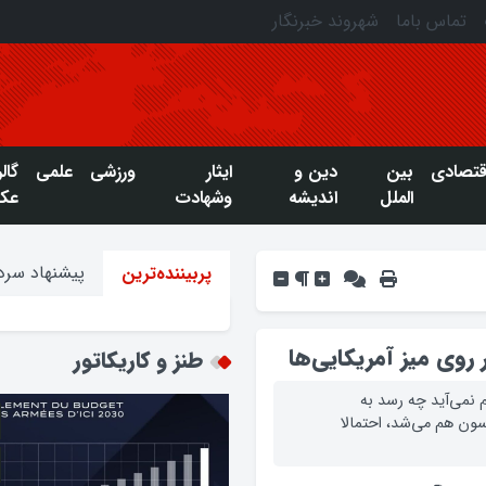
تماس باما
شهروند خبرنگار
قتصادی
بین
دین و
ایثار
ورزشی
علمی
گال
الملل
اندیشه
وشهادت
عک
پیشنهاد سردب
پربیننده‌ترین
 روی میز آمریکایی‌ها
طنز و کاریکاتور
م نمی‌آید چه رسد به
سون هم می‌شد، احتمالا