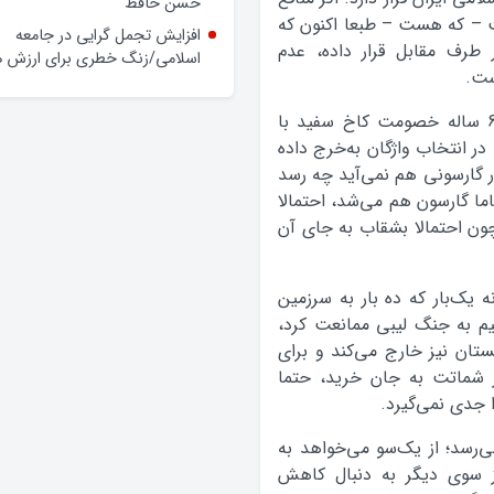
وعده‌ها و چالش‌ها
ت – که هست – طبعا اکنون که
حضور فرماندار گلپایگان در محله
 طرف مقابل قرار داده، عدم
حسن حافظ
ست.
افزایش تجمل گرایی در جامعه
اسلامی/زنگ خطری برای ارزش ه
در بهترین حالت و حتی بدون توجه به تاریخ 60 ساله خصومت کاخ سفید با
 در انتخاب واژگان به‌خرج داده
ار گارسونی هم نمی‌آید چه رسد
ما گارسون هم می‌شد، احتمالا
چون احتمالا بشقاب به جای آن
 یک‌بار که ده‌ بار به سرزمین
یم به جنگ لیبی ممانعت کرد،
نستان نیز خارج می‌کند و برای
ر شماتت به جان خرید، حتما
ا جدی نمی‌گیرد.
ی‌رسد؛ از یک‌سو می‌خواهد به
از سوی دیگر به دنبال کاهش