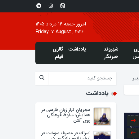
امروز جمعه ۱۶ مرداد ۱۴۰۵
Friday, 7 August , 2026
ری
شهروند
یادداشت
گالری
س
خبرنگار
فیلم
یر
یادداشت
مجریان تراز زبان فارسی در
همایش؛ سقوط فرهنگی
روی آنتن
اسراف در مصرف سوخت در
ایران؛ لزوم بازنگری در