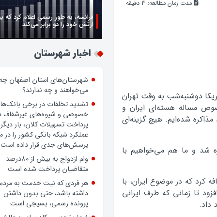
مدت زمان مطالعه:
3
دقیقه
فرانسه، به طور رسمی اعلام کرد که ب
ارتش خود را دو برابر می‌کند
زن اگر خوب باشه یه زندگی حالش خ
روز زن مبارک
اخبار شهرستان
کا دوشنبه‌شب به وقت تهران
شهرستان‌های استان اصفهان چه
صوص مساله هسته‌ای ایران و
می‌خواهند و چه ندارند؟
مذاکره شده‌ایم. هیچ گزینه‌ای
تشدید تخلفات در برخی بانک‌ها
خصوصی و شیوه‌های غیرشفاف د
ره شد و ما هم می‌خواهیم با
پرداخت تسهیلات کلان، بار دیگر
عملکرد شبکه بانکی کشور را در 
پرسش‌های جدی قرار داده است.
ه کرد که در موضوع ایران، با
وام ازدواج به بیش از 80درصد
فزود تا زمانی که طرف ایرانی
متقاضیان پرداخت شده است
 داد.
هر فردی که نیت خدمت به مردم