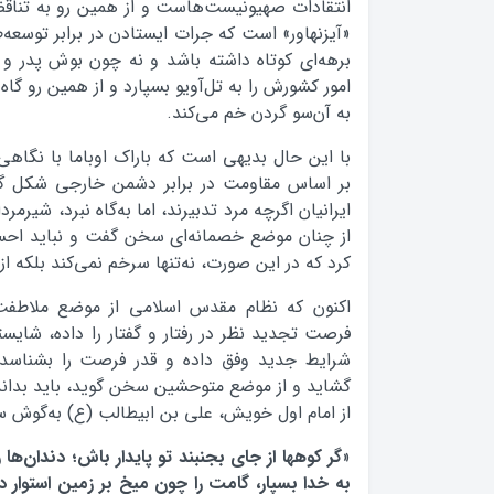
انتقادات صهیونیست‌هاست و از همین رو به تناق
«آیزنهاور» است که جرات ایستادن در برابر توسعه‌
برهه‌ای کوتاه داشته باشد و نه چون بوش پدر و
امور کشورش را به تل‌آویو بسپارد و از همین رو گاه
به آن‌سو گردن خم می‌کند.
با این حال بدیهی است که باراک اوباما با نگاهی
بر اساس مقاومت در برابر دشمن خارجی شکل گرف
ایرانیان اگرچه مرد تدبیرند، اما به‌گاه نبرد، شیرمرد
از چنان موضع خصمانه‌ای سخن گفت و نباید اح
کرد که در این صورت، نه‌تنها سرخم نمی‌کند بلکه ا
اکنون که نظام مقدس اسلامی از موضع ملاطف
فرصت تجدید نظر در رفتار و گفتار را داده‌، شایس
شرایط جدید وفق داده و قدر فرصت را بشناسد ا
گشاید و از موضع متوحشین سخن گوید، باید بداند
از امام اول خویش، علی بن ابیطالب (ع) به‌گوش 
«
گر کوهها از جاى بجنبند تو پایدار باش؛ دندان‌ها
به خدا بسپار، گامت را چون میخ بر زمین استوار د