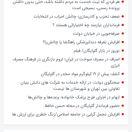
در پرداخت تسهیلات کلان، بار دیگر عملکرد شبکه بانکی کشور را در
معرض پرسش‌های جدی قرار داده است.
وام ازدواج به بیش از 80درصد متقاضیان پرداخت شده است
هر فردی که نیت خدمت به مردم داشته باشد، حتی بدون داشتن
پرونده رسمی، بسیجی است
ضعف تحزب و کادرسازی؛ چالش احزاب در انتخابات
فرمانداران نیازمند چه اختیاراتی هستند ؟
صرفه‌جویی در خیابان دولت
افزایش تعرفه دندانپزشکی راهگشا یا چالش‌زا؟
نوروز در بازار گلپایگان/ فیلم
اسراف در مصرف سوخت در ایران؛ لزوم بازنگری در فرهنگ مصرف
انرژی
کشف بیش از ۱۹ کیلوگرم مواد مخدر در گلپایگان
سخنگوی دولت: در ارائه خدمات به شرکت های دانش بنیان
تفاوتی بین تهران و شهرستان ها نیست
ابهام در اجرای طرح پزشک خانواده؛ وعده‌ها و چالش‌ها
حضور فرماندار گلپایگان در محله حسن حافظ