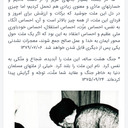
خسارتهاى مادّى و معنوى زيادى هم تحمل كرديم؛ اما چيزى
در دل اين ملت جوشيد كه بركات و ارزشش براى امروز و
فرداى اين ملت، از همه چيز بالاتر است و آن، احساس اتّكاء
به نفس، احساس عزّت، احساس استقلال، احساس خودباورىِ
ملىِ عظيم و احساس اعتقاد به اين بود كه اگر يك ملت حول
محور ايمان به خدا و عمل صالح جمع شوند، معجزاتِ نشدنى
يكى پس از ديگرى قابل شدن خواهد شد. ۱۳۷۹/۰۷/۰۶
* جنگ هشت ساله، اين ملت را آبديده، شجاع و متّكى به
نفس كرد. نام اين ملت را بلند كرد. خيلى از ملتهاى مسلمان
دنيا به خاطر جنگ و عقايد شما ملّت، توجّه و گرايش پيدا
كرده‌اند. ۱۳۷۵/۰۹/۲۴