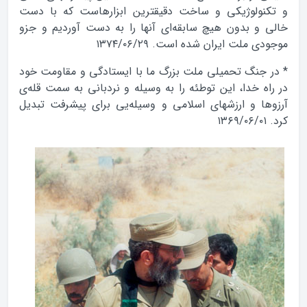
و تكنولوژيكى و ساخت دقيقترين ابزارهاست كه با دست
خالى و بدون هيچ سابقه‌اى آنها را به دست آورديم و جزو
موجودى ملت ايران شده است. ۱۳۷۴/۰۶/۲۹
* در جنگ تحميلى ملت بزرگ ما با ايستادگى و مقاومت خود
در راه خدا، اين توطئه را به وسيله و نردبانى به سمت قله‌ى
آرزوها و ارزشهاى اسلامى و وسيله‌يى براى پيشرفت تبديل
كرد. ۱۳۶۹/۰۶/۰۱