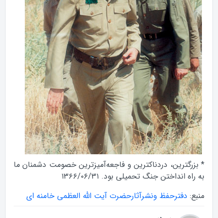
* بزرگترين، دردناكترين و فاجعه‌آميزترين خصومت دشمنان ما
به راه انداختن جنگ تحميلى بود. ۱۳۶۶/۰۶/۳۱
منبع:
دفترحفظ ونشرآثارحضرت آيت الله العظمي خامنه اي