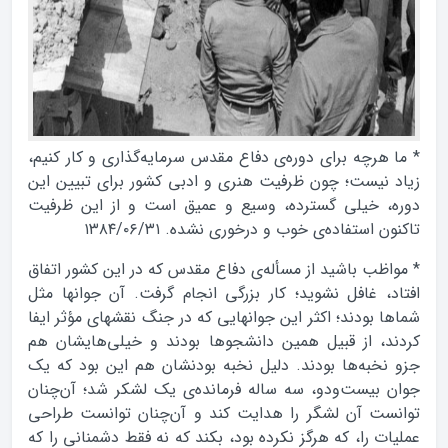
* ما هرچه براى دوره‌ى دفاع مقدس سرمايه‌گذارى و كار كنيم،
زياد نيست؛ چون ظرفيت هنرى و ادبى كشور براى تبيين اين
دوره، خيلى گسترده، وسيع و عميق است و از اين ظرفيت
تاكنون استفاده‌ى خوب و درخورى نشده. ۱۳۸۴/۰۶/۳۱
* مواظب باشيد از مسأله‌ى دفاع مقدس كه در اين كشور اتفاق
افتاد، غافل نشويد؛ كار بزرگى انجام گرفت. آن جوانها مثل
شماها بودند؛ اكثر اين جوانهايى كه در جنگ نقشهاى مؤثر ايفا
كردند، از قبيل همين دانشجوها بودند و خيلى‌هايشان هم
جزو نخبه‌ها بودند. دليل نخبه بودنشان هم اين بود كه يك
جوان بيست‌ودو، سه ساله فرمانده‌ى يك لشكر شد؛ آن‌چنان
توانست آن لشگر را هدايت كند و آن‌چنان توانست طراحى
عمليات را، كه هرگز نكرده بود، بكند كه نه فقط دشمنانى را كه