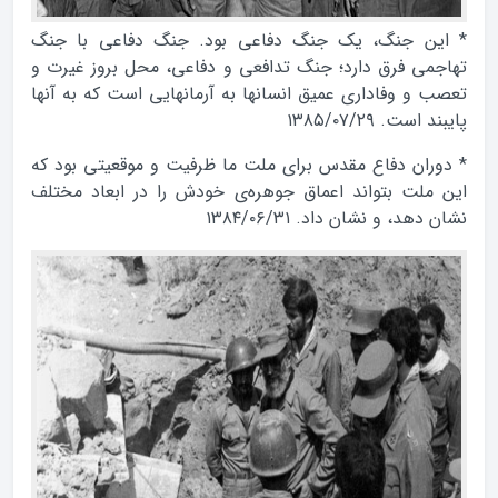
* اين جنگ، يك جنگ دفاعى بود. جنگ دفاعى با جنگ
تهاجمى فرق دارد؛ جنگ تدافعى و دفاعى، محل بروز غيرت و
تعصب و وفادارى عميق انسانها به آرمانهايى است كه به آنها
پايبند است. ۱۳۸۵/۰۷/۲۹
* دوران دفاع مقدس براى ملت ما ظرفيت و موقعيتى بود كه
اين ملت بتواند اعماق جوهره‌ى خودش را در ابعاد مختلف
نشان دهد، و نشان داد. ۱۳۸۴/۰۶/۳۱