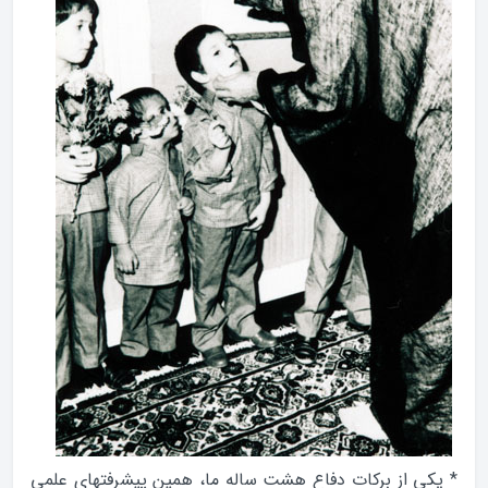
* يكى از بركات دفاع هشت ساله ما، همين پيشرفتهاى علمى