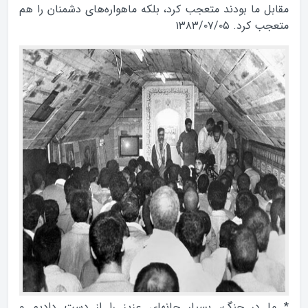
مقابل ما بودند متعجب كرد، بلكه ماهواره‌هاى دشمنان را هم
متعجب كرد. ۱۳۸۳/۰۷/۰۵
* ما در جنگ، بسيار جانهاى عزيز را از دست داديم و