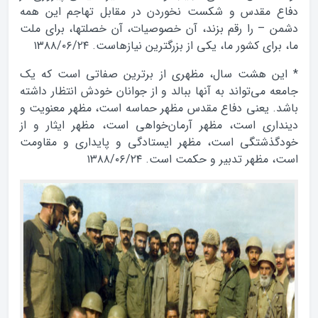
دفاع مقدس و شكست نخوردن در مقابل تهاجم اين همه
دشمن – را رقم بزند، آن خصوصيات، آن خصلتها، براى ملت
ما، براى كشور ما، يكى از بزرگترين نيازهاست. ۱۳۸۸/۰۶/۲۴
* اين هشت سال، مظهرى از برترين صفاتى است كه يك
جامعه مي‌تواند به آنها ببالد و از جوانان خودش انتظار داشته
باشد. يعنى دفاع مقدس مظهر حماسه است، مظهر معنويت و
ديندارى است، مظهر آرمان‌‌‌‌‌‌‌‌‌‌‌‌خواهى است، مظهر ايثار و از
خودگذشتگى است، مظهر ايستادگى و پايدارى و مقاومت
است، مظهر تدبير و حكمت است. ۱۳۸۸/۰۶/۲۴