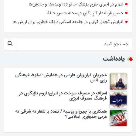
کشف بیش از ۱۹ کیلوگرم مواد مخدر در گلپایگان
سخنگوی دولت: در ارائه خدمات به شرکت های دانش بنیان
تفاوتی بین تهران و شهرستان ها نیست
ابهام در اجرای طرح پزشک خانواده؛ وعده‌ها و چالش‌ها
حضور فرماندار گلپایگان در محله حسن حافظ
افزایش تجمل گرایی در جامعه اسلامی/زنگ خطری برای ارزش ها
یادداشت
مجریان تراز زبان فارسی در همایش؛ سقوط فرهنگی
روی آنتن
اسراف در مصرف سوخت در ایران؛ لزوم بازنگری در
فرهنگ مصرف انرژی