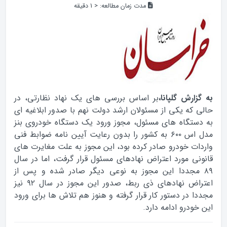
مدت زمان مطالعه:
< 1
دقیقه
به گزارش گلپانا،
بر اساس بررسي هاي يک نهاد نظارتي، در
حالي که يکي از مسئولان ارشد دولت نهم با صدور ابلاغيه اي
به دستگاه هاي مسئول، مجوز ورود يک دستگاه خودروي بنز
مدل اس ۶۰۰ به کشور را بدون رعايت آيين نامه ضوابط فني
واردات خودرو صادر کرده بود، اين مجوز به علت مغايرت هاي
قانوني مورد اعتراض نهادهاي مسئول قرار گرفت، اما در سال
۸۹ مجددا اين مجوز به نوعي ديگر صادر شده و پس از
اعتراض نهادهاي ذي ربط، صدور اين مجوز در سال ۹۲ نيز
مجددا در دستور کار قرار گرفته و هنوز هم تلاش ها براي ورود
اين خودرو ادامه دارد.