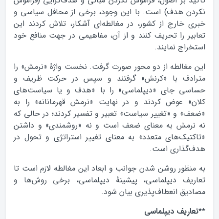
تأکید بر اصول، فراموش نکردن مبانی و هدف‌گرایی (فراموش
نکردن هدف) است. با این وجود، برخی از محافل سیاسی و
خبری خارج از کشور، در مغالطه‌ای آشکار، تلاش کردند این
تعابیر را تحریف کنند و از آن، مفاهیمی در جهت منافع خود
استخراج نمایند.
این مغالطه از دو محور صورت گرفت. نخست واژهٔ «نرمش» را
مترادف با «کرنش» گرفتند و سپس در حرکت ظریف و
حساسی جای «دیپلماسی» را با «هدف و یا سیاست‌های
کلان» عوض کردند و در ‌‌نهایت «نرمش قهرمانانه» را به
«ضعف» و «تغییر سیاست» تعبیر و تفسیر کردند؛ در حالی که
نه نرمش به معنای ضعف است و نه «روشمندی» و داشتن
«تاکتیک‌های متعدد» به معنای تغییر استراتژی و تحول در
هدف‌گذاری است.
به منظور روشن شدن جوانب و ابعاد این مغالطه لازم است تا
تعاریف دیپلماسی، پیشینهٔ دیپلماسی، برخی روش‌ها و
مصادیق انعطاف‌پذیری بیان شود.
**تعاریف دیپلماسی