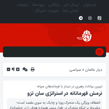
خبرخوان
ارسال خبر
بایگانی
پیوندها
تبلیغات
تماس باما
شهروند خبرنگار
دیار عالمان
»
سیاسی
تبیین بیانات رهبری در دیدار با فرماندهان سپاه؛
نرمش قهرمانانه در استراتژی سان تزو
انعطاف ویژگی یک متحرک پویا و چابک به سوی مقصد است؛
مشروط بر اینکه متحرک در طول مسیر همواره هدف را در چشم‌انداز