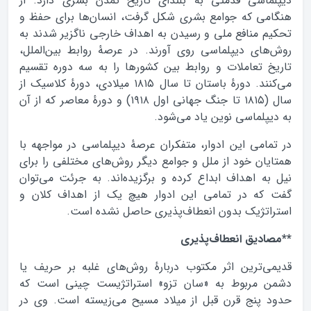
دیپلماسی قدمتی به بلندای تاریخ تمدن بشری دارد. از
هنگامی که جوامع بشری شکل گرفت، انسان‌ها برای حفظ و
تحکیم منافع ملی و رسیدن به اهداف خارجی ناگزیر شدند به
روش‌های دیپلماسی روی آورند. در عرصهٔ روابط بین‌الملل،
تاریخ تعاملات و روابط بین کشور‌ها را به سه دوره تقسیم
می‌کنند. دورهٔ باستان تا سال ۱۸۱۵ میلادی، دورهٔ کلاسیک از
سال (۱۸۱۵ تا جنگ جهانی اول ۱۹۱۸) و دورهٔ معاصر که از آن
به دیپلماسی نوین یاد می‌شود.
در تمامی این ادوار، متفکران عرصهٔ دیپلماسی در مواجهه با
همتایان خود از ملل و جوامع دیگر روش‌های مختلفی را برای
نیل به اهداف ابداع کرده و برگزیده‌اند. به جرئت می‌توان
گفت که در تمامی این ادوار هیچ یک از اهداف کلان و
استراتژیک بدون انعطاف‌پذیری حاصل نشده است.
**مصادیق انعطاف‌پذیری
قدیمی‌ترین اثر مکتوب دربارهٔ روش‌های غلبه بر حریف یا
دشمن مربوط به «سان تزو» استراتژیست چینی است که
حدود پنج قرن قبل از میلاد مسیح می‌زیسته است. وی در