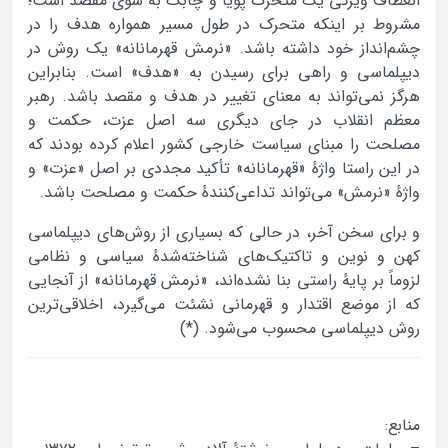
انعطاف ویژگی یک متحرک پویا و چابک به سوی مقصد است؛
مشروط بر اینکه متحرک در طول مسیر همواره هدف را در
چشم‌انداز خود داشته باشد. «نرمش قهرمانانه» یک روش در
دیپلماسی و راهی برای رسیدن به «هدف» است. بنابراین
هرگز نمی‌تواند به معنای تغییر در هدف و مقصد باشد. رهبر
معظم انقلاب در جای دیگری سه اصل عزت، حکمت و
مصلحت را مبنای سیاست خارجی کشور اعلام کرده بودند که
در این راستا واژهٔ «قهرمانانه» تأکید مجددی بر اصل «عزت» و
واژهٔ «نرمش» می‌تواند تداعی‌کنندهٔ حکمت و مصلحت باشد.
و برای سخن آخر، در حالی که بسیاری از روش‌های دیپلماسی
کهن و نوین و تاکتیک‌های شناخته‌شدهٔ سیاسی و نظامی
لزوماً بر پایهٔ راستی بنا نشده‌اند، «نرمش قهرمانانه» از آنجایی
که از موضع اقتدار و قهرمانی نشئت می‌گیرد، اخلاقی‌ترین
روش دیپلماسی محسوب می‌شود. (*)
منابع: