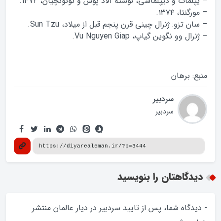
– یپلمات و دیپلماسی، نوشتهٔ آلاد پوش و توتونچیان، ۱۳۷۲.
– مورگنتا، ۱۳۷۴.
– سان تزو: ژنرال چینی قرن پنجم قبل از میلاد، Sun Tzu.
– ژنرال وو نگوین گیاپ، Vu Nguyen Giap.
منبع: برهان
سردبیر
سردبیر
دیدگاهتان را بنویسید
- دیدگاه شما، پس از تایید سردبیر در دیار عالمان منتشر