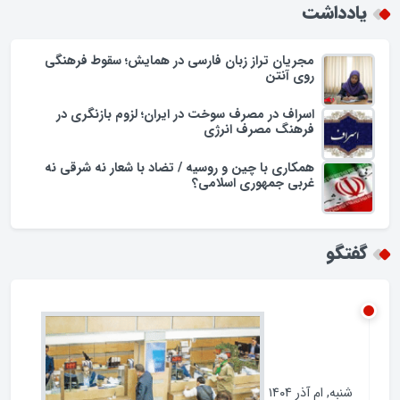
یادداشت
مجریان تراز زبان فارسی در همایش؛ سقوط فرهنگی
روی آنتن
اسراف در مصرف سوخت در ایران؛ لزوم بازنگری در
فرهنگ مصرف انرژی
همکاری با چین و روسیه / تضاد با شعار نه شرقی نه
غربی جمهوری اسلامی؟
گفتگو
شنبه, ام آذر ۱۴۰۴