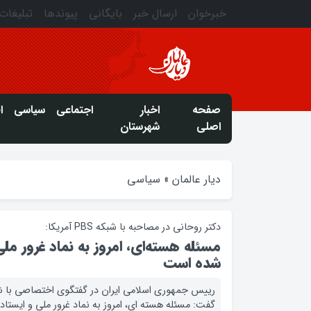
خبرخوان
ارسال خبر
بایگانی
پیوندها
تبلیغات
صفحه
اخبار
اجتماعی
سیاسی
ا
اصلی
شهرستان
دیار عالمان
»
سیاسی
دکتر روحاني در مصاحبه با شبکه PBS آمريکا:
مسئله هسته‌اي، امروز به نماد غرور مل
شده است
گفت: مسئله هسته اي، امروز به نماد غرور ملي و ايستا