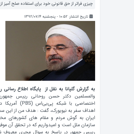
چيزي فراتر از حق قانوني خود براي استفاده صلح آميز ا
تاریخ انتشار: ۱۰:۵۲ - پنجشنبه ۱۳۹۲/۰۷/۴
به گزارش گلپانا به نقل از پايگاه اطلاع رساني 
والمسلمين دکتر حسن روحاني رييس جمهوري 
اختصاصي با شبکه پ
اهداف سفر به نيويورک، گفت : هدف من از اين س
ايران به گوش مردم و مقام هاي کشورهاي مخ
سازمان ملل است و اميدواريم که در تحقق آن موفق