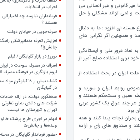
ضعف تحزب و کادرسازی؛ چالش
 غير قانوني و غير انساني مي
احزاب در انتخابات
يست و نمي تواند مشکلي را حل
فرمانداران نیازمند چه اختیاراتی
هستند ؟
سته اي افزود : ما به دنبال
صرفه‌جویی در خیابان دولت
سد و همچنين اگر نگراني هاي
افزایش تعرفه دندانپزشکی راهگشا
چالش‌زا؟
به نماد غرور ملي و ايستادگي
نوروز در بازار گلپایگان/ فیلم
ود براي استفاده صلح آميز از
اسراف در مصرف سوخت در ایران؛
لزوم بازنگری در فرهنگ مصرف ان
لت ايران در بحث استفاده از
کشف بیش از ۱۹ کیلوگرم مواد
وص روابط ايران و سوريه و
در گلپایگان
ابطه عميق و مستحکم هستند و
سخنگوی دولت: در ارائه خدمات 
 و هر چند عراق يک کشور عربي
شرکت های دانش بنیان تفاوتی ب
تهران و شهرستان ها نیست
ن بود.
ن بحران نجات پيدا کنند و همه
ابهام در اجرای طرح پزشک خانوا
د و صندوق هاي راي و اراده
وعده‌ها و چالش‌ها
حضور فرماندار گلپایگان در محله