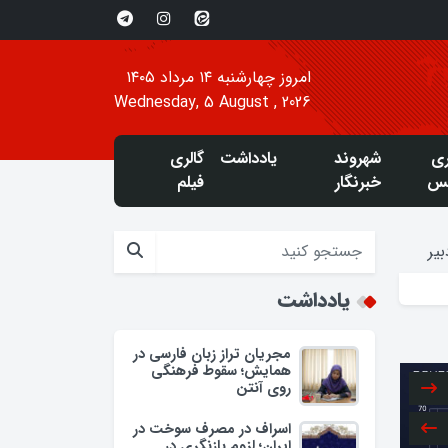
امروز چهارشنبه ۱۴ مرداد ۱۴۰۵
Wednesday, 5 August , 2026
ری
شهروند
یادداشت
گالری
س
خبرنگار
فیلم
یر
یادداشت
مجریان تراز زبان فارسی در
همایش؛ سقوط فرهنگی
روی آنتن
اسراف در مصرف سوخت در
ایران؛ لزوم بازنگری در