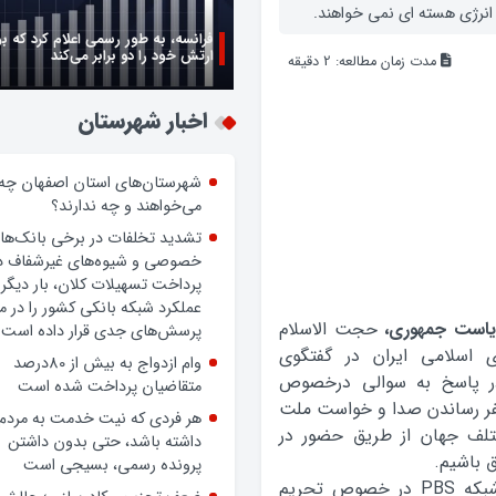
ز انرژي هسته اي نمي خواهند.
فرانسه، به طور رسمی اعلام کرد که ب
ارتش خود را دو برابر می‌کند
مدت زمان مطالعه:
2
دقیقه
اخبار شهرستان
شهرستان‌های استان اصفهان چه
می‌خواهند و چه ندارند؟
تشدید تخلفات در برخی بانک‌ها
خصوصی و شیوه‌های غیرشفاف د
پرداخت تسهیلات کلان، بار دیگر
عملکرد شبکه بانکی کشور را در 
رياست جمهوري،‌
حجت الاسلام
پرسش‌های جدی قرار داده است.
اسلامي ايران در گفتگوي
وام ازدواج به بیش از 80درصد
ي‌بي‌اس (PBS) آمريکا در پاسخ به سوالي درخصوص
متقاضیان پرداخت شده است
فر رساندن صدا و خواست ملت
هر فردی که نیت خدمت به مردم
تلف جهان از طريق حضور در
داشته باشد، حتی بدون داشتن
 باشيم.
پرونده رسمی، بسیجی است
رييس جمهور در پاسخ به سوال مجري معروف شبکه PBS در خصوص تحريم