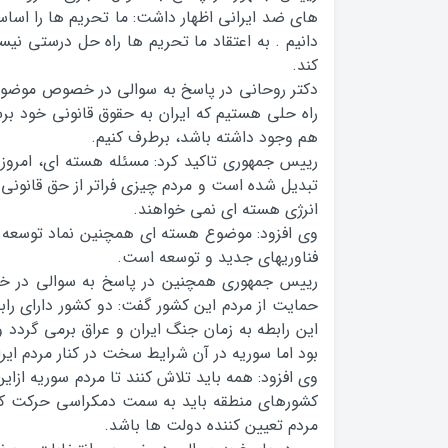
هاي ضد ايراني اظهار داشت: ما تحريم ها را اساسا
دانيم . به اعتقاد ما تحريم ها راه حل درستي ن
کند.
دکتر روحاني در پاسخ به سوالي در خصوص موضوع ه
راه حلي هستيم که ايران به حقوق قانوني خود بر
هم وجود داشته باشد، برطرف کنيم.
رييس جمهوري تاکيد کرد: مسئله هسته اي، امروز 
تبديل شده است و مردم چيزي فراتر از حق قانوني خ
انرژي هسته اي نمي خواهند.
وي افزود: موضوع هسته اي همچنين نماد توسعه م
فناوريهاي جديد و توسعه است.
رييس جمهوري همچنين در پاسخ به سوالي در خص
حمايت از مردم اين کشور گفت: دو کشور داراي ر
اين رابطه به زمان جنگ ايران و عراق برمي گردد
بود اما سوريه در آن شرايط سخت در کنار مردم ايرا
وي افزود: همه بايد تلاش کنند تا مردم سوريه ازاي
کشورهاي منطقه بايد به سمت دمکراسي حرکت کنن
مردم تعيين کننده دولت ها باشد.