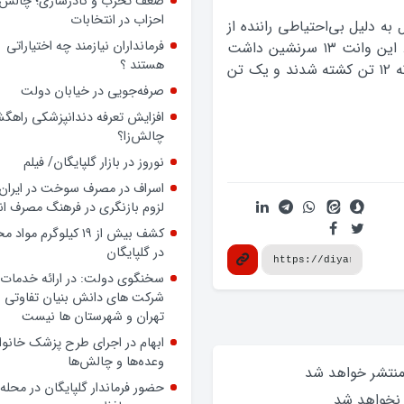
ضعف تحزب و کادرسازی؛ چالش
احزاب در انتخابات
ه دلیل بی‌احتیاطی راننده از
فرمانداران نیازمند چه اختیاراتی
مسیر منحرف شد و به درون کانال آب سقوط کرد. این وانت ۱۳ سرنشین داشت
هستند ؟
که از مراسم عروسی برمی‌گشتند و بر اثر این حادثه ۱۲ تن کشته شدند و یک تن
صرفه‌جویی در خیابان دولت
افزایش تعرفه دندانپزشکی راهگشا
چالش‌زا؟
نوروز در بازار گلپایگان/ فیلم
اسراف در مصرف سوخت در ایران؛
لزوم بازنگری در فرهنگ مصرف ان
کشف بیش از ۱۹ کیلوگرم مواد
در گلپایگان
سخنگوی دولت: در ارائه خدمات 
شرکت های دانش بنیان تفاوتی ب
تهران و شهرستان ها نیست
ابهام در اجرای طرح پزشک خانوا
وعده‌ها و چالش‌ها
 منتشر خواهد‌ شد
حضور فرماندار گلپایگان در محله
 نخواهد‌ شد