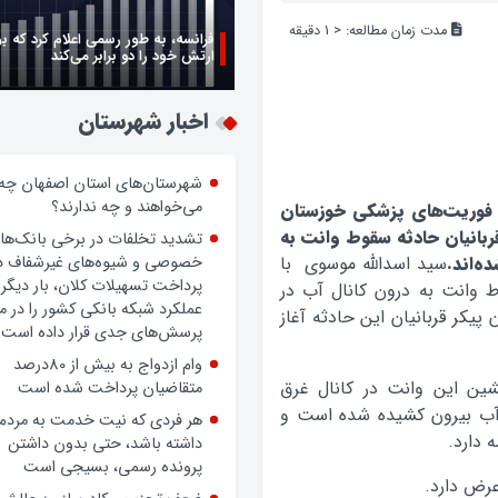
مدت زمان مطالعه:
< 1
دقیقه
فرانسه، به طور رسمی اعلام کرد که ب
ارتش خود را دو برابر می‌کند
اخبار شهرستان
شهرستان‌های استان اصفهان چه
می‌خواهند و چه ندارند؟
 فوریت‌های پزشکی خوزستان
۱ تن از قربانیان حادثه سقوط وانت به
تشدید تخلفات در برخی بانک‌ها
ه‌اند.
سید اسدالله موسوی با
خصوصی و شیوه‌های غیرشفاف د
پرداخت تسهیلات کلان، بار دیگر
ط وانت به درون کانال آب در
عملکرد شبکه بانکی کشور را در 
یکر قربانیان این حادثه آغاز
پرسش‌های جدی قرار داده است.
وام ازدواج به بیش از 80درصد
 به اینکه بر اثر این حادثه ۱۲ سرنشین این وانت در کانال غرق
متقاضیان پرداخت شده است
 تن از این افراد از آب بیرون کشیده شده است و
هر فردی که نیت خدمت به مردم
 دارد.
داشته باشد، حتی بدون داشتن
پرونده رسمی، بسیجی است