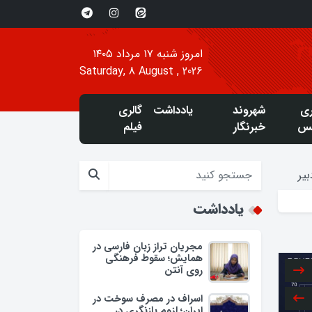
امروز شنبه ۱۷ مرداد ۱۴۰۵
Saturday, 8 August , 2026
ری
شهروند
یادداشت
گالری
س
خبرنگار
فیلم
یر
یادداشت
مجریان تراز زبان فارسی در
همایش؛ سقوط فرهنگی
روی آنتن
اسراف در مصرف سوخت در
ایران؛ لزوم بازنگری در