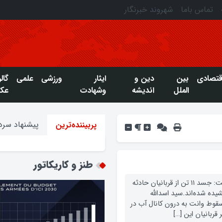
تماس باما
شهروند خبرنگار
قتصادی
بین
دین و
ایثار
ورزشی
علمی
گال
الملل
اندیشه
وشهادت
عک
پیشنهاد سردب
پربیننده‌ترین
طنز و کاریکاتور
رییس مرکز اورژانس و فوریت‌های پزشکی خوزستان گفت: جسد ۱۱ تن از قربانیان حادثه
یده شده‌اند.سید اسدالله
سقوط وانت به درون کانال آب در
ربانیان این […]