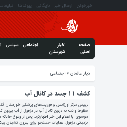
خبرخوان
ارسال خبر
بایگانی
پیوندها
تبلیغات
صفحه
اخبار
اجتماعی
سیاسی
ا
اصلی
شهرستان
دیار عالمان
»
اجتماعی
کشف ۱۱ جسد در کانال آب
سقوط وانت به درون کانال آب در دزفول از آب بیرون کش
موسوی با اعلام این خبر اظهارکرد: پس از وقوع حادثه 
نزدیکی دزفول، عملیات جستجو برای بیرون کشیدن پیکر ق