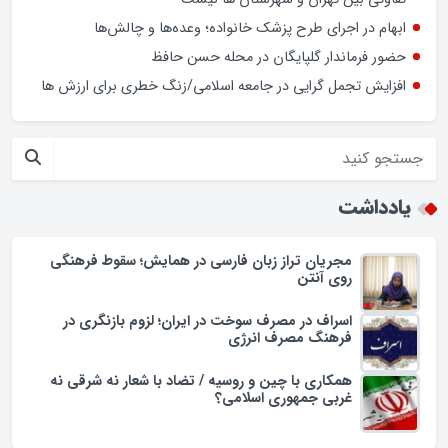
انرژی
کشف بیش از ۱۹ کیلوگرم مواد مخدر در گلپایگان
سخنگوی دولت: در ارائه خدمات به شرکت های دانش بنیان
تفاوتی بین تهران و شهرستان ها نیست
ابهام در اجرای طرح پزشک خانواده؛ وعده‌ها و چالش‌ها
حضور فرماندار گلپایگان در محله حسن حافظ
افزایش تجمل گرایی در جامعه اسلامی/زنگ خطری برای ارزش ها
یادداشت
مجریان تراز زبان فارسی در همایش؛ سقوط فرهنگی
روی آنتن
اسراف در مصرف سوخت در ایران؛ لزوم بازنگری در
فرهنگ مصرف انرژی