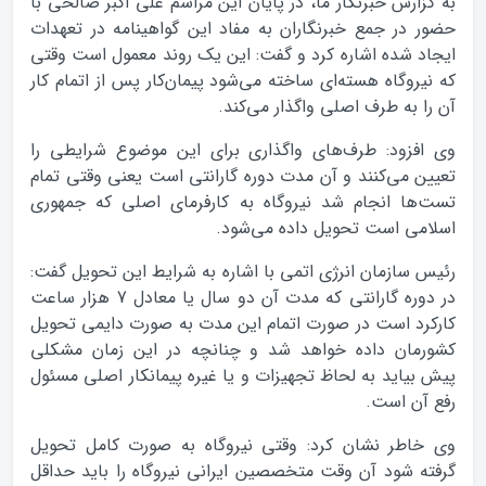
به گزارش خبرنگار ما، در پايان اين مراسم علي اکبر صالحي با
حضور در جمع خبرنگاران به مفاد اين گواهينامه در تعهدات
ايجاد شده اشاره کرد و گفت: اين يک روند معمول است وقتي
که نيروگاه هسته‌اي ساخته مي‌شود پيمان‌کار پس از اتمام کار
آن را به طرف اصلي واگذار مي‌کند.
وي افزود: طرف‌هاي واگذاري براي اين موضوع شرايطي را
تعيين مي‌کنند و آن مدت دوره‌ گارانتي است يعني وقتي تمام
تست‌ها انجام شد نيروگاه به کارفرماي اصلي که جمهوري
اسلامي است تحويل داده مي‌شود.
رئيس سازمان انرژي اتمي با اشاره به شرايط اين تحويل گفت:
در دوره‌ گارانتي که مدت آن دو سال يا معادل 7 هزار ساعت
کارکرد است در صورت اتمام اين مدت به صورت دايمي تحويل
کشورمان داده خواهد شد و چنانچه در اين زمان مشکلي
پيش بيايد به لحاظ تجهيزات و يا غيره پيمانکار اصلي مسئول
رفع آن است.
وي خاطر نشان کرد: وقتي نيروگاه به صورت کامل تحويل
گرفته شود آن وقت متخصصين ايراني نيروگاه را بايد حداقل