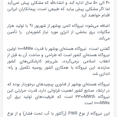
40 الي 50 سال اداره کند و انشاءالله که مشکلي پيش نمي‌آيد
اما اگر مشکلي پيش بيايد که طبيعي است، پيمانکاران ايراني
اقدام خواهند کرد.
اضافه مي‌شود؛ نيروگاه اتمي بوشهر از شهريور 91 با توليد هزار
مگاوات برق بخشي از انرژي مورد نياز کشورمان را تأمين
مي‌کند.
گفتنی است؛ نیروگاه هسته­‌ای بوشهر با قدرت 1000MWe اولین
نیروگاه هسته­‌ای کشور است که طراحی و ساخت آن به قبل از
انقلاب اسلامی برمی­‌گردد، علی‌رغم کارشکنی­‌های کشور
سازنده، این نیروگاه با همکاری کشور روسیه تکمیل و راه‌­
اندازی شد.
نیروگاه هسته­‌ای بوشهر از فناوری پیچیده­ای برخوردار بوده که
در ارتقاء صنایع کشور اهمیت فراوانی دارد، قدرت حرارتی این
نیروگاه 3300MWth است که ظرفیت­‌های تولید برق آن
1000MWe است.
این نیروگاه از نوع PWR (رآکتور با آب تحت فشار) و از نوع