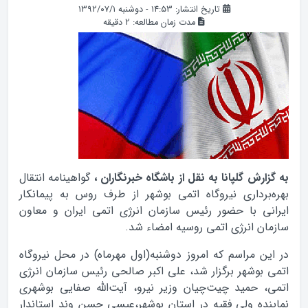
تاریخ انتشار: ۱۴:۵۳ - دوشنبه ۱۳۹۲/۰۷/۱
مدت زمان مطالعه:
2
دقیقه
به گزارش گلپانا به نقل از باشگاه خبرنگاران ،
گواهينامه‌‌ انتقال
بهره‌برداري نيروگاه اتمي بوشهر از طرف روس به پيمانکار
ايراني با حضور رئيس سازمان انرژي اتمي ايران و معاون
سازمان انرژي اتمي روسيه امضاء شد.
در اين مراسم كه امروز دوشنبه(اول مهرماه) در محل نيروگاه
اتمي بوشهر برگزار شد،‌ علي اکبر صالحي رئيس سازمان انرژي
اتمي، حميد چيت‌چيان وزير نيرو، آيت‌الله صفايي بوشهري
نماينده ولي فقيه در استان بوشهر،عيسي حسن وند استاندار