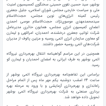
بوشهر، سيد حسين نقوي حسيني سخنگوي کمسيسيون امنيت
ملي و سياست خارجي مجلس شوراي اسلامي، جليل جعفري
رئيس کميته انرژي‌هاي نوين مجلس، حجت‌الاسلام
سيدمحمدمهدي موسوي‌نژاد، حجت‌الاسلام موسي احمدي
اعضاي کميسيون انرژي مجلس، همايون حائري مديرعامل
شرکت توانير، جعفري درخشنده، احمديان، امراللهي و ليمارن
کو معاون سازمان انرژي اتمي روسيه و مزنين پالوف از مديران
شرکت‌هاي اتمي روسيه حضور داشتند.
همچنين در اين مراسم گواهينامه‌ انتقال بهره‌برداري نيروگاه
اتمي بوشهر به طرف ايراني به امضاي احمديان و ليمارن کو
رسيد.
براساس اين تفاهم‌نامه بهره‌برداري نيروگاه اتمي بوشهر از
ساعت 24 امشب دوشنبه يکم مهر ماه پس از اتمام مراحل
راه‌اندازي و بهره‌برداري آزمايشي و با ورود به مرحله‌ بهره
برداري صنعتي به شرکت بهره‌برداري نيروگاه اتمي بوشهر
تحويل داده خواهد شد.