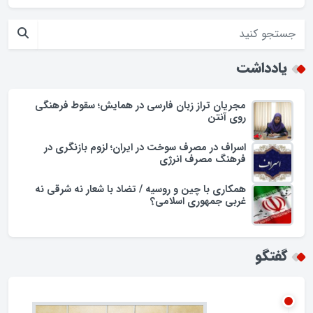
ابهام در اجرای طرح پزشک خانواده؛ وعده‌ها و چالش‌ها
حضور فرماندار گلپایگان در محله حسن حافظ
افزایش تجمل گرایی در جامعه اسلامی/زنگ خطری برای ارزش ها
یادداشت
مجریان تراز زبان فارسی در همایش؛ سقوط فرهنگی
روی آنتن
اسراف در مصرف سوخت در ایران؛ لزوم بازنگری در
فرهنگ مصرف انرژی
همکاری با چین و روسیه / تضاد با شعار نه شرقی نه
غربی جمهوری اسلامی؟