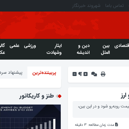
تماس باما
شهروند خبرنگار
قتصادی
بین
دین و
ایثار
ورزشی
علمی
گال
الملل
اندیشه
وشهادت
عک
پیشنهاد سردب
پربیننده‌ترین
ارز
طنز و کاریکاتور
مت روبه‌رو شود و در این بین،
مدت زمان مطالعه:
3
دقیقه