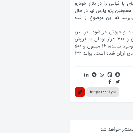
 که آن هم روزهاي با ثباتي را در بازار خودرو
ومان قیمت دارد. همچنين پژو پارس نيز در حال
ن به فروش مي‌رسد که اين موضوع از افت
ميليون تومان خريد و فروش مي‌شود. در بين
مدل‌هاي پرايد، مدل 111 در حال حاضر 17 ميليون و 300 هزار تومان به فروش
مي‌رسد. پرايد 131 نيز که تغييري در قيمت آن به وجود نيامده، 16 ميليون و 500
هزار تومان خريد و فروش مي‌شود که 200 هزار تومان ارزان شده است. پرايد 132
 منتشر خواهد‌ شد