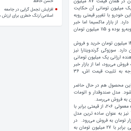
از بازار مگان نيز خبر مي‌رسد اين خودرو هم‌اکنون در همان قيمت 87 ميليون
وعده‌ها و چالش‌ها
یک میلیون تومانی آن حکایت
حضور فرماندار گلپایگان در محله
 اين خودرو با تغيير قيمتي روبه
حسن حافظ
ن تومان قيمت دارد. از بازار ماکسيما اما خبر
افزایش تجمل گرایی در جامعه
مي‌رسد اين محصول با افت قيمت یک میلیونی روبه‌رو بوده و 115 ميليون تومان
اسلامی/زنگ خطری برای ارزش ه
نيسان تيانا هم در حال حاضر با قيمتي برابر با ۱45 ميليون تومان خريد و فروش
دارد. سوزوکي گرندويتارا نيز
ان دهنده ارزانی یک میلیون تومانی
1 ميليون تومان به فروش مي‌رود، اما از بازار خبر
مي‌رسد که در حال حاضر پژو ۲۰۶ تيپ ۲ با توجه به تثبیت قیمت اش، 36
بين ديگر پژويي‌هاي ايران خودرو مدل تيپ5 اين محصول هم در حال حاضر
روش مي‌شود. مدل صندوقدار و اتومات
همچنين V8 نيز به عنوان مدل صندوقدار، اما دنده معمولي ۲۰۶، از قيمتي برابر با
38 ميليون و 500 هزار تومان برخوردار است. V20 نيز به عنوان ساده ترين مدل
ر ۲۰۶ در حال حاضر 34 ميليون و ۵۰۰ هزار تومان به فروش مي‌رود. در
بين ديگر مدل‌هاي پژو، هم‌اکنون پژو ۴۰۵ با قيمتي برابر با 27 ميليون تومان به