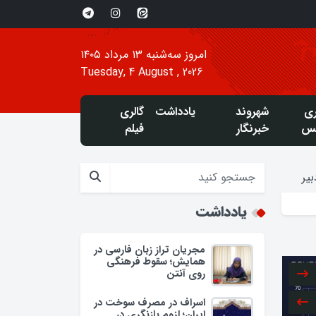
امروز سه‌شنبه ۱۳ مرداد ۱۴۰۵
Tuesday, 4 August , 2026
ری
شهروند
یادداشت
گالری
س
خبرنگار
فیلم
یر
یادداشت
مجریان تراز زبان فارسی در
همایش؛ سقوط فرهنگی
روی آنتن
اسراف در مصرف سوخت در
ایران؛ لزوم بازنگری در