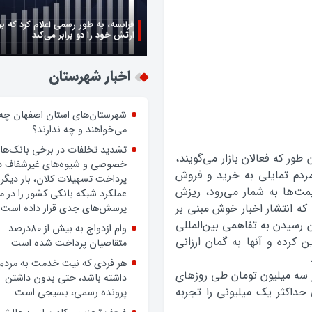
فرانسه، به طور رسمی اعلام کرد که ب
ارتش خود را دو برابر می‌کند
زن اگر خوب باشه یه زندگی حالش خ
روز زن مبارک
اخبار شهرستان
شهرستان‌های استان اصفهان چه
 طور که فعالان بازار مي‌گويند،
می‌خواهند و چه ندارند؟
ردم تمایلی به خرید و فروش
تشدید تخلفات در برخی بانک‌ها
مت‌ها به شمار می‌رود، ریزش
خصوصی و شیوه‌های غیرشفاف د
که انتشار اخبار خوش مبنی بر
پرداخت تسهیلات کلان، بار دیگر
ن رسیدن به تفاهمی بین‌المللی
عملکرد شبکه بانکی کشور را در 
 کرده و آنها به گمان ارزانی
پرسش‌های جدی قرار داده است.
وام ازدواج به بیش از 80درصد
رز سه میلیون تومان طی روزهای
متقاضیان پرداخت شده است
 حداکثر یک میلیونی را تجربه
هر فردی که نیت خدمت به مردم