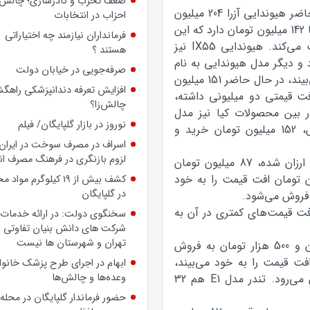
داشته باشد، حتی بدون داشتن
به گفته نمایشگاهداران خودرو پایتخت، در حال حاضر هيوندايي آزرا 204 ميليون
پرونده رسمی، بسیجی است
تومان به فروش مي‌رسد و سوناتا نيز قيمتي برابر با 142 ميليون تومان دارد که اين
ضعف تحزب و کادرسازی؛ چالش
موضوع از کاهش قيمت يک ميليوني آن حکايت مي‌کند. هيوندايي IX55 نيز
احزاب در انتخابات
‌شود و ديگر مدل هيوندايي به نام
فرمانداران نیازمند چه اختیاراتی
IX35 نيز که دو ميليون تومان ارزاني را به خود مي‌بيند، در حال حاضر 151 ميليون
هستند ؟
رسد. هيوندايي i30 نيز که افت قيمتی دو میلیونی داشته،
صرفه‌جویی در خیابان دولت
ود. در بين محصولات کيا نيز مدل
افزایش تعرفه دندانپزشکی راهگشا
اسپورتيج با توجه به افت قيمت سه ميليوني‌اش، 152 ميليون تومان خريد و
چالش‌زا؟
نوروز در بازار گلپایگان/ فیلم
تويوتا ياريس‌هاچ بک هم که يک ميليون تومان ارزان شده، 87 ميليون تومان
 تومان افت قيمت را به خود
اسراف در مصرف سوخت در ایران؛
لزوم بازنگری در فرهنگ مصرف ان
افت قیمت‌های کمتری در آن به
کشف بیش از ۱۹ کیلوگرم مواد
در گلپایگان
به گفته فعالان بازار، تندر ايران خودرو 34 ميليون و 500 هزار تومان به فروش
سخنگوی دولت: در ارائه خدمات 
رو که 200 هزار تومان افت قيمت را به خود مي‌بيند،
شرکت های دانش بنیان تفاوتی ب
هم‌اکنون 35 ميليون و 500 هزار تومان به فروش مي‌رود. تندر مدل E1 هم 32
تهران و شهرستان ها نیست
ابهام در اجرای طرح پزشک خانوا