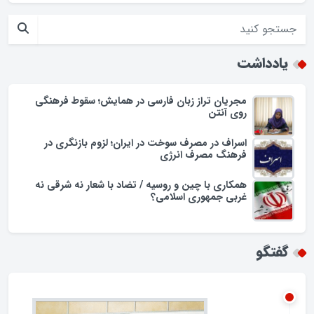
حضور فرماندار گلپایگان در محله حسن حافظ
افزایش تجمل گرایی در جامعه اسلامی/زنگ خطری برای ارزش ها
یادداشت
مجریان تراز زبان فارسی در همایش؛ سقوط فرهنگی
روی آنتن
اسراف در مصرف سوخت در ایران؛ لزوم بازنگری در
فرهنگ مصرف انرژی
همکاری با چین و روسیه / تضاد با شعار نه شرقی نه
غربی جمهوری اسلامی؟
گفتگو