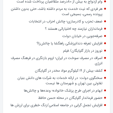
تشدید تخلفات در برخی بانک‌های خصوصی و شیوه‌های غیرشفاف
در پرداخت تسهیلات کلان، بار دیگر عملکرد شبکه بانکی کشور را در
معرض پرسش‌های جدی قرار داده است.
وام ازدواج به بیش از 80درصد متقاضیان پرداخت شده است
هر فردی که نیت خدمت به مردم داشته باشد، حتی بدون داشتن
پرونده رسمی، بسیجی است
ضعف تحزب و کادرسازی؛ چالش احزاب در انتخابات
فرمانداران نیازمند چه اختیاراتی هستند ؟
صرفه‌جویی در خیابان دولت
افزایش تعرفه دندانپزشکی راهگشا یا چالش‌زا؟
نوروز در بازار گلپایگان/ فیلم
اسراف در مصرف سوخت در ایران؛ لزوم بازنگری در فرهنگ مصرف
انرژی
کشف بیش از ۱۹ کیلوگرم مواد مخدر در گلپایگان
سخنگوی دولت: در ارائه خدمات به شرکت های دانش بنیان
تفاوتی بین تهران و شهرستان ها نیست
ابهام در اجرای طرح پزشک خانواده؛ وعده‌ها و چالش‌ها