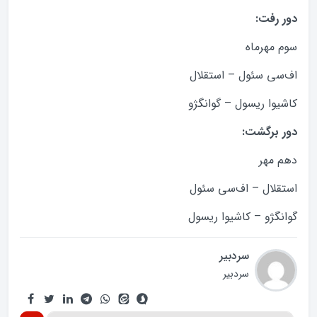
دور رفت:
سوم مهرماه
اف‌سی سئول – استقلال
کاشیوا ریسول – گوانگژو
دور برگشت:
دهم مهر
استقلال – اف‌سی‌ سئول
گوانگژو – کاشیوا ریسول
سردبیر
سردبیر