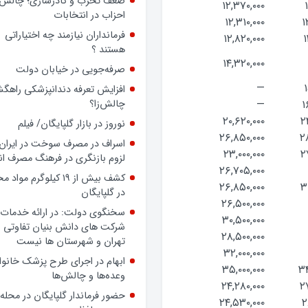
داشته باشد، حتی بدون داشتن
۱۲,۳۷۰,۰۰۰
پرونده رسمی، بسیجی است
۱۲,۳۱۰,۰۰۰
۱
ضعف تحزب و کادرسازی؛ چالش
۱۲,۸۲۰,۰۰۰
۱
احزاب در انتخابات
۱۴,۳۲۰,۰۰۰
فرمانداران نیازمند چه اختیاراتی
هستند ؟
—
۱
—
۱
صرفه‌جویی در خیابان دولت
۲۰,۶۲۰,۰۰۰
۲
افزایش تعرفه دندانپزشکی راهگشا
۲۶,۸۵۰,۰۰۰
۲
چالش‌زا؟
۲۳,۰۰۰,۰۰۰
۲
نوروز در بازار گلپایگان/ فیلم
۲۶,۷۰۵,۰۰۰
اسراف در مصرف سوخت در ایران؛
۲۶,۸۵۰,۰۰۰
۳
لزوم بازنگری در فرهنگ مصرف ان
۲۶,۵۰۰,۰۰۰
کشف بیش از ۱۹ کیلوگرم مواد
۳۰,۵۰۰,۰۰۰
در گلپایگان
۲۸,۵۰۰,۰۰۰
سخنگوی دولت: در ارائه خدمات 
۳۲,۰۰۰,۰۰۰
شرکت های دانش بنیان تفاوتی ب
۳۵,۰۰۰,۰۰۰
۳۴
تهران و شهرستان ها نیست
۲۴,۲۸۰,۰۰۰
۲
ابهام در اجرای طرح پزشک خانوا
۲۴,۵۳۰,۰۰۰
۲