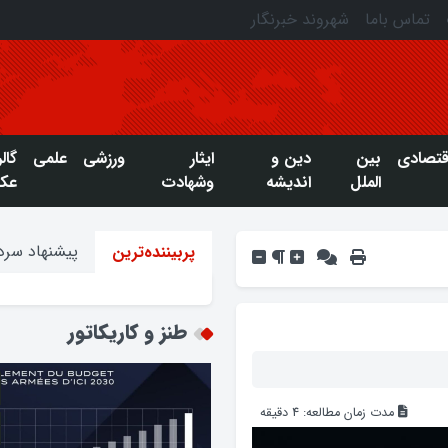
تماس باما
شهروند خبرنگار
قتصادی
بین
دین و
ایثار
ورزشی
علمی
گال
الملل
اندیشه
وشهادت
عک
پیشنهاد سردب
پربیننده‌ترین
طنز و کاریکاتور
مدت زمان مطالعه:
4
دقیقه