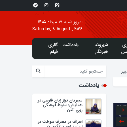
امروز شنبه ۱۷ مرداد ۱۴۰۵
Saturday, 8 August , 2026
ری
شهروند
یادداشت
گالری
س
خبرنگار
فیلم
یر
یادداشت
مجریان تراز زبان فارسی در
همایش؛ سقوط فرهنگی
روی آنتن
اسراف در مصرف سوخت در
ایران؛ لزوم بازنگری در