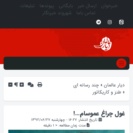
خبرخوان
ارسال خبر
بایگانی
پیوندها
تبلیغات
تماس باما
شهروند خبرنگار
دیار عالمان
»
چند رسانه ای
»
طنز و کاریکاتور
غول چراغ عموسام…!
تاریخ انتشار: ۱۶:۲۷ - چهارشنبه ۱۳۹۲/۰۶/۲۷
مدت زمان مطالعه:
< 1
دقیقه