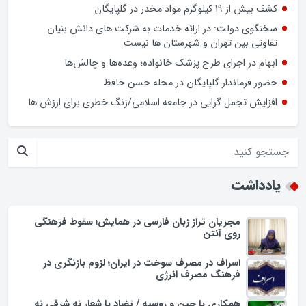
نوروز در بازار گلپایگان/ فیلم
اسراف در مصرف سوخت در ایران؛ لزوم بازنگری در فرهنگ مصرف
انرژی
کشف بیش از ۱۹ کیلوگرم مواد مخدر در گلپایگان
سخنگوی دولت: در ارائه خدمات به شرکت های دانش بنیان
تفاوتی بین تهران و شهرستان ها نیست
ابهام در اجرای طرح پزشک خانواده؛ وعده‌ها و چالش‌ها
حضور فرماندار گلپایگان در محله حسن حافظ
افزایش تجمل گرایی در جامعه اسلامی/زنگ خطری برای ارزش ها
یادداشت
مجریان تراز زبان فارسی در همایش؛ سقوط فرهنگی
روی آنتن