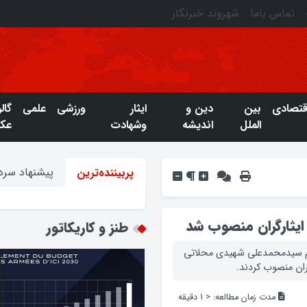
تماس باما
شهروند خبرنگار
قتصادی
بین
دین و
ایثار
ورزشی
علمی
گال
الملل
اندیشه
وشهادت
عک
پیشنهاد سردب
پربیننده‌ترین
ر ایثارگران منصوب شد
طنز و کاریکاتور
ام سیدمحمدعلی شهیدی محلاتی
گران منصوب کردند.
مدت زمان مطالعه:
< 1
دقیقه