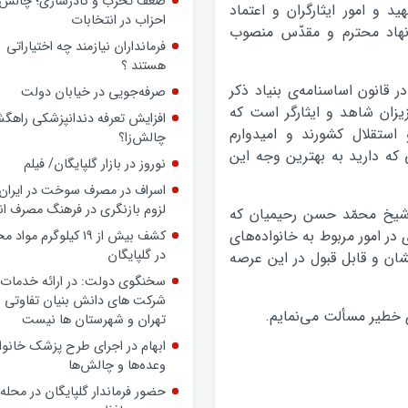
ضعف تحزب و کادرسازی؛ چالش
 و امور ایثارگران و اعتماد
احزاب در انتخابات
 نهاد محترم و مقدّس منصوب
فرمانداران نیازمند چه اختیاراتی
هستند ؟
ر قانون اساسنامه‌ی بنیاد ذکر
صرفه‌جویی در خیابان دولت
زان شاهد و ایثارگر است که
افزایش تعرفه دندانپزشکی راهگشا
استقلال کشورند و امیدوارم
چالش‌زا؟
ی که دارید به بهترین وجه این
نوروز در بازار گلپایگان/ فیلم
اسراف در مصرف سوخت در ایران؛
لزوم بازنگری در فرهنگ مصرف ان
ی شیخ محمّد حسن رحیمیان که
ر امور مربوط به خانواده‌های
کشف بیش از ۱۹ کیلوگرم مواد
در گلپایگان
شان و قابل قبول در این عرصه
سخنگوی دولت: در ارائه خدمات 
شرکت های دانش بنیان تفاوتی ب
ی خطیر مسألت می‌نمایم.
تهران و شهرستان ها نیست
ابهام در اجرای طرح پزشک خانوا
وعده‌ها و چالش‌ها
حضور فرماندار گلپایگان در محله