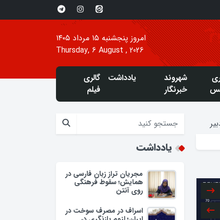
امروز پنجشنبه ۱۵ مرداد ۱۴۰۵
Thursday, 6 August , 2026
ری
شهروند
یادداشت
گالری
س
خبرنگار
فیلم
یر
یادداشت
مجریان تراز زبان فارسی در
همایش؛ سقوط فرهنگی
روی آنتن
اسراف در مصرف سوخت در
ایران؛ لزوم بازنگری در