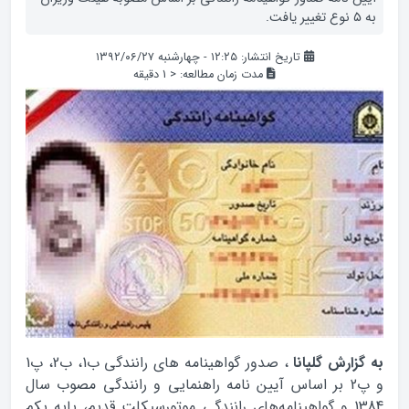
به ۵ نوع تغییر یافت.
تاریخ انتشار: ۱۲:۲۵ - چهارشنبه ۱۳۹۲/۰۶/۲۷
مدت زمان مطالعه:
< 1
دقیقه
به گزارش گلپانا
، صدور گواهینامه های رانندگی ب1، ب2، پ1
و پ2 بر اساس آیین نامه راهنمایی و رانندگی مصوب سال
1384 و گواهینامه‌های رانندگی موتورسیکلت قدیم، پایه یکم