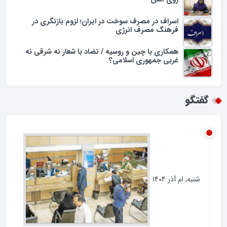
یادداشت
مجریان تراز زبان فارسی در همایش؛ سقوط فرهنگی
روی آنتن
اسراف در مصرف سوخت در ایران؛ لزوم بازنگری در
فرهنگ مصرف انرژی
همکاری با چین و روسیه / تضاد با شعار نه شرقی نه
غربی جمهوری اسلامی؟
گفتگو
شنبه, ام آذر ۱۴۰۴