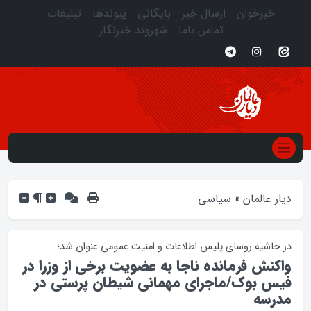
خبرخوان
ارسال خبر
بایگانی
پیوندها
تبلیغات
تماس باما
شهروند خبرنگار
دیار عالمان
»
سیاسی
در حاشيه روساي پليس اطلاعات و امنيت عمومي عنوان شد؛
واکنش فرمانده ناجا به عضويت برخي از وزرا در
فيس بوک/ماجراي مهماني شيطان پرستي در
مدرسه