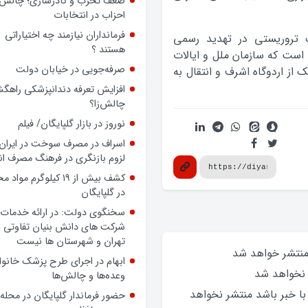
ضعف تحزب و کادرسازی؛ چالش
احزاب در انتخابات
فرمانداران نیازمند چه اختیاراتی
 تروریستی در تهدید رسمی
هستند ؟
است که سازمان ملل و ایالات
صرفه‌جویی در خیابان دولت
از اردوگاه اشرف و انتقال به
افزایش تعرفه دندانپزشکی راهگشا
چالش‌زا؟
نوروز در بازار گلپایگان/ فیلم
اسراف در مصرف سوخت در ایران؛
لزوم بازنگری در فرهنگ مصرف ان
کشف بیش از ۱۹ کیلوگرم مواد
در گلپایگان
سخنگوی دولت: در ارائه خدمات 
شرکت های دانش بنیان تفاوتی ب
تهران و شهرستان ها نیست
 منتشر خواهد‌ شد
ابهام در اجرای طرح پزشک خانوا
 نخواهد‌ شد
وعده‌ها و چالش‌ها
 با خبر باشد منتشر نخواهد‌
حضور فرماندار گلپایگان در محله