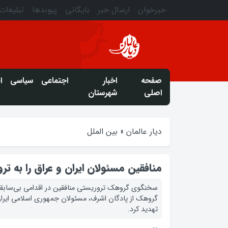
خبرخوان
ارسال خبر
بایگانی
پیوندها
تبلیغات
صفحه
اخبار
اجتماعی
سیاسی
ا
اصلی
شهرستان
دیار عالمان
»
بین الملل
منافقین مسئولان ایران و عراق را به ترو
سخنگوی گروهک تروریستی منافقین در اقدامی بی‌سابقه
گروهک از پادگان اشرف، مسئولان جمهوری اسلامی ایران 
تهدید کرد.