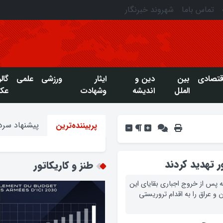
تماس باما
شهروند خبرنگار
قتصادی
بین
دین و
ایثار
ورزشی
علمی
گال
الملل
اندیشه
وشهادت
عک
پیشنهاد سردب
پربیننده‌ترین
ر تهدید کردند
طنز و کاریکاتور
 پس از خروج اجباری بقایای این
و عراق را به اقدام تروریستی