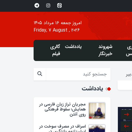
امروز جمعه ۱۶ مرداد ۱۴۰۵
Friday, 7 August , 2026
ری
شهروند
یادداشت
گالری
س
خبرنگار
فیلم
یر
یادداشت
مجریان تراز زبان فارسی در
همایش؛ سقوط فرهنگی
روی آنتن
اسراف در مصرف سوخت در
ایران؛ لزوم بازنگری در