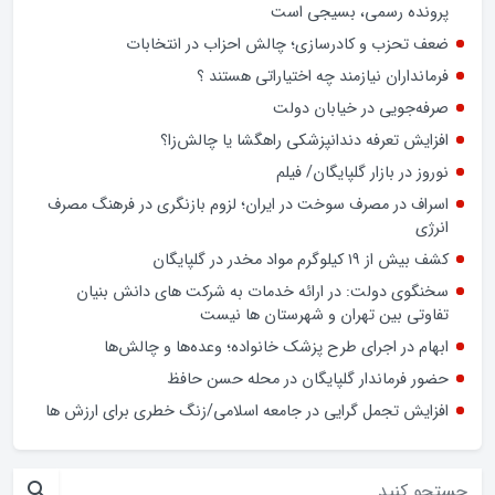
معرض پرسش‌های جدی قرار داده است.
وام ازدواج به بیش از 80درصد متقاضیان پرداخت شده است
هر فردی که نیت خدمت به مردم داشته باشد، حتی بدون داشتن
پرونده رسمی، بسیجی است
ضعف تحزب و کادرسازی؛ چالش احزاب در انتخابات
فرمانداران نیازمند چه اختیاراتی هستند ؟
صرفه‌جویی در خیابان دولت
افزایش تعرفه دندانپزشکی راهگشا یا چالش‌زا؟
نوروز در بازار گلپایگان/ فیلم
اسراف در مصرف سوخت در ایران؛ لزوم بازنگری در فرهنگ مصرف
انرژی
کشف بیش از ۱۹ کیلوگرم مواد مخدر در گلپایگان
سخنگوی دولت: در ارائه خدمات به شرکت های دانش بنیان
تفاوتی بین تهران و شهرستان ها نیست
ابهام در اجرای طرح پزشک خانواده؛ وعده‌ها و چالش‌ها
حضور فرماندار گلپایگان در محله حسن حافظ