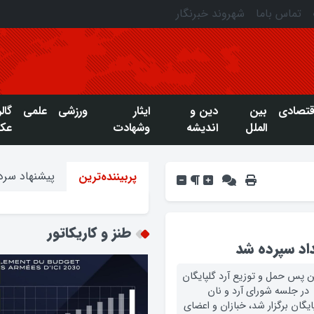
تماس باما
شهروند خبرنگار
قتصادی
بین
دین و
ایثار
ورزشی
علمی
گال
الملل
اندیشه
وشهادت
عک
پیشنهاد سردب
پربیننده‌ترین
طنز و کاریکاتور
داد سپرده شد
ن پس حمل و توزیع آرد گلپایگان
 در جلسه شورای آرد و نان
یگان برگزار شد، خبازان و اعضای