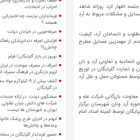
ضعف تحزب و کادرسازی؛ چالش
لسه اظهار کرد: روزانه شاهد
احزاب در انتخابات
مسایل و مشکلات مربوط به آرد
فرمانداران نیازمند چه اختیاراتی
هستند ؟
صرفه‌جویی در خیابان دولت
مطلوب و نابسامان آرد، کیفیت
افزایش تعرفه دندانپزشکی راهگشا
ندم از مهمترین مسایل مطرح
چالش‌زا؟
نوروز در بازار گلپایگان/ فیلم
 اتحادیه و تعاونی آرد و نان
اسراف در مصرف سوخت در ایران؛
 و تجارت گلپایگان در توزیع
لزوم بازنگری در فرهنگ مصرف ان
 توسط مسئولان حمل و نقل آرد
کشف بیش از ۱۹ کیلوگرم مواد
در گلپایگان
معاونت بازرگانی شرکت غله و
سخنگوی دولت: در ارائه خدمات 
شرکت های دانش بنیان تفاوتی ب
ان مربوط به حوزه آرد ونان شهرستان برگزار
تهران و شهرستان ها نیست
ایگان توسط کمیته امداد امام
ابهام در اجرای طرح پزشک خانوا
وعده‌ها و چالش‌ها
حضور فرماندار گلپایگان در محله