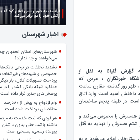
فرانسه، به طور رسمی اعلام کرد که ب
ارتش خود را دو برابر می‌کند
اخبار شهرستان
شهرستان‌های استان اصفهان چه
می‌خواهند و چه ندارند؟
تشدید تخلفات در برخی بانک‌ها
ه گزارش گلپانا به نقل از
خصوصی و شیوه‌های غیرشفاف د
شگاه خبرنگاران ،
مردي که
پرداخت تسهیلات کلان، بار دیگر
، ظهر روز گذشته مقارن ساعت
عملکرد شبکه بانکی کشور را در 
رد داخلش اسيد است وارد اتاق
پرسش‌های جدی قرار داده است.
 است در طبقه پنجم ساختمان
وام ازدواج به بیش از 80درصد
متقاضیان پرداخت شده است
و همسرش را محبوس مي‌کند و
هر فردی که نیت خدمت به مردم
 شتم هسرش را تهديد به قتل
داشته باشد، حتی بدون داشتن
پرونده رسمی، بسیجی است
 طريق سامانه ۱۱۰ به کلانتري ستارخان اعلام مي‌شود و به