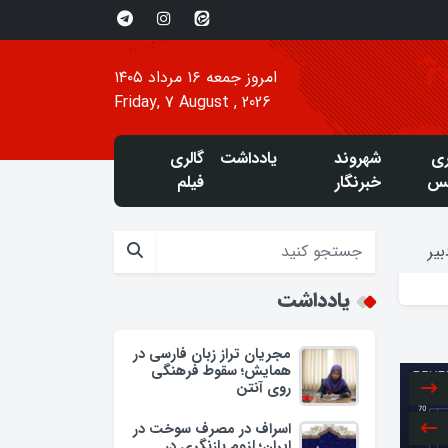
امروز جمعه ۱۶ مرداد ۱۴۰۵
Friday, 7 August , 2026
ری
شهروند
یادداشت
گالری
س
خبرنگار
فیلم
یر
یادداشت
مجریان تراز زبان فارسی در
همایش؛ سقوط فرهنگی
روی آنتن
اسراف در مصرف سوخت در
ایران؛ لزوم بازنگری در