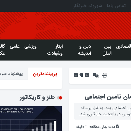
تماس باما
شهروند خبرنگار
قتصادی
بین
دین و
ایثار
ورزشی
علمی
گال
الملل
اندیشه
وشهادت
عک
پیشنهاد سردب
پربیننده‌ترین
ان تامين اجتماعی
طنز و کاریکاتور
اجتماعي بود، به قتل برساند
ونين در پايتخت جلوگيري شد.
مدت زمان مطالعه:
2
دقیقه