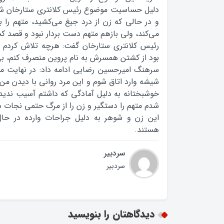
دليل حساسيت موضوع رئيس کلانتري ستارخان شخ
و در حالي که زن از درد جيغ مي‌کشيد، متهم را 
مي‌کند، ولي بازهم متهم دست بردار نبود و قصد
رئيس کلانتري ستارخان گفت: هرچه تلاش کردم ت
بود از کشتن همسرش به نام پروين منصرف کنم، بي‌
سرهنگ اميرحسين رضايي ادامه داد: در نهايت 
شيشه وارد اتاق شوم و اين مرد رواني با ديدن من 
خوشبختانه به دليل آمادگي که داشتم آسيب نديدم
شدم متهم را دستگير و زن را از مرگ حتمي نجات 
اين زن و شوهر به دليل جراحات وارده در حال
هستند.
سردبیر
سردبیر
دیدگاهتان را بنویسید