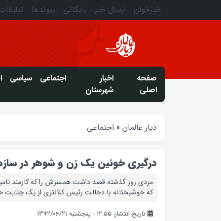
خبرخوان
ارسال خبر
بایگانی
پیوندها
تبلیغات
صفحه
اخبار
اجتماعی
سیاسی
ا
اصلی
شهرستان
دیار عالمان
»
اجتماعی
درگیری خونين یک زن و شوهر در سازم
مردي روز گذشته قصد داشت همسرش را که کارمند تامين 
که خوشبختانه با دخالت رئيس کلانتري از يک جنايت خ
تاریخ انتشار: ۱۲:۵۵ - پنجشنبه ۱۳۹۲/۰۶/۲۱