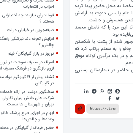
ضعف تحزب و کادرسازی؛ چالش
صا به محل حضور پيدا کرده
احزاب در انتخابات
با علم پليسي دعوت به آرامش
فرمانداران نیازمند چه اختیاراتی
 کشتن همسرش را داشت.
هستند ؟
ا اين مرد را که نامش محمد
صرفه‌جویی در خیابان دولت
فايده بود.
افزایش تعرفه دندانپزشکی راهگشا
مجبور شدم از پشت با شکستن
چالش‌زا؟
چاقو را به سمتم پرتاب کرد که
نوروز در بازار گلپایگان/ فیلم
 و در يک درگيري کوتاه موفق
اسراف در مصرف سوخت در ایران؛
دهم.
لزوم بازنگری در فرهنگ مصرف ان
 حاضر در بيمارستان بستري
کشف بیش از ۱۹ کیلوگرم مواد
در گلپایگان
سخنگوی دولت: در ارائه خدمات 
شرکت های دانش بنیان تفاوتی ب
تهران و شهرستان ها نیست
ابهام در اجرای طرح پزشک خانوا
وعده‌ها و چالش‌ها
حضور فرماندار گلپایگان در محله