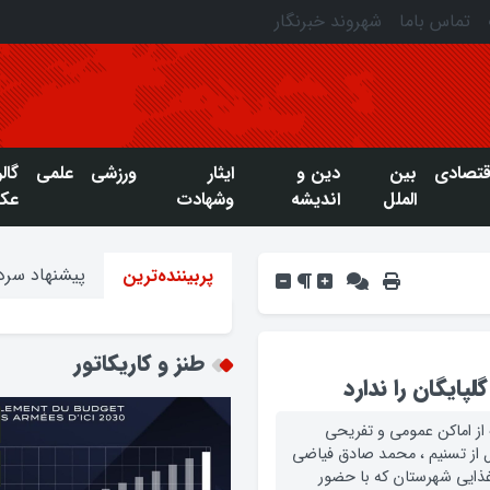
تماس باما
شهروند خبرنگار
قتصادی
بین
دین و
ایثار
ورزشی
علمی
گال
الملل
اندیشه
وشهادت
عک
پیشنهاد سردب
پربیننده‌ترین
طنز و کاریکاتور
لپایگان را ندارد
ز اماکن عمومی و تفریحی
نقل از تسنیم ، محمد صادق فیاضی
ذایی شهرستان که با حضور