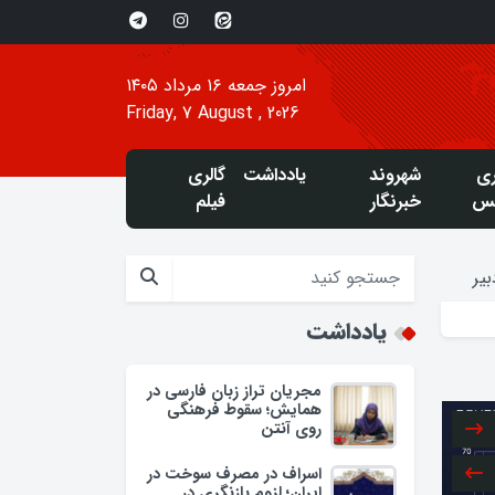
امروز جمعه ۱۶ مرداد ۱۴۰۵
Friday, 7 August , 2026
ری
شهروند
یادداشت
گالری
س
خبرنگار
فیلم
یر
یادداشت
مجریان تراز زبان فارسی در
همایش؛ سقوط فرهنگی
روی آنتن
اسراف در مصرف سوخت در
ایران؛ لزوم بازنگری در