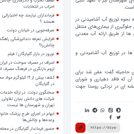
ای شهرستان نیز با تعهد کتبی
ضعف تحزب و کادرسازی؛ چالش
احزاب در انتخابات
 است.
فرمانداران نیازمند چه اختیاراتی
ه نحوه توزیع آب آشامیدنی در
هستند ؟
لوگیری از بیماری‌های منتقل
صرفه‌جویی در خیابان دولت
 ها از طریق ارائه آب معدنی
افزایش تعرفه دندانپزشکی راهگشا
چالش‌زا؟
ها در توزیع آب آشامیدنی و
نوروز در بازار گلپایگان/ فیلم
اسراف در مصرف سوخت در ایران؛
لزوم بازنگری در فرهنگ مصرف ان
ی حاجیله گفت: مقرر شد برای
کشف بیش از ۱۹ کیلوگرم مواد
آن که فاقد دهیاری و شورای
در گلپایگان
نشه ای در نزدکی روستا جهت
سخنگوی دولت: در ارائه خدمات 
شرکت های دانش بنیان تفاوتی ب
تهران و شهرستان ها نیست
ابهام در اجرای طرح پزشک خانوا
وعده‌ها و چالش‌ها
حضور فرماندار گلپایگان در محله