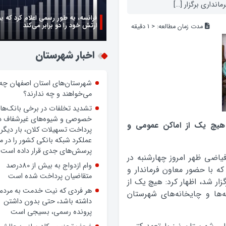
انداری برگزار […]
فرانسه، به طور رسمی اعلام کرد که ب
ارتش خود را دو برابر می‌کند
مدت زمان مطالعه:
< 1
دقیقه
اخبار شهرستان
شهرستان‌های استان اصفهان چه
می‌خواهند و چه ندارند؟
تشدید تخلفات در برخی بانک‌ها
خصوصی و شیوه‌های غیرشفاف د
هیچ یک از اماکن عمومی و
پرداخت تسهیلات کلان، بار دیگر
عملکرد شبکه بانکی کشور را در 
پرسش‌های جدی قرار داده است.
فیاضی ظهر امروز چهارشنبه در
وام ازدواج به بیش از 80درصد
 با حضور معاون فرماندار و
متقاضیان پرداخت شده است
زار شد، اظهار کرد: هیچ یک از
هر فردی که نیت خدمت به مردم
‌ها و چایخانه‌های شهرستان
داشته باشد، حتی بدون داشتن
پرونده رسمی، بسیجی است