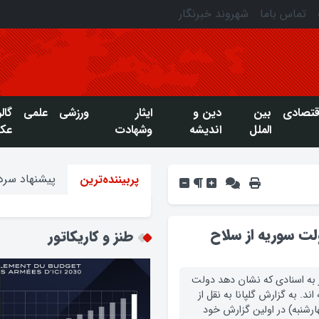
تماس باما
شهروند خبرنگار
قتصادی
بین
دین و
ایثار
ورزشی
علمی
گال
الملل
اندیشه
وشهادت
عک
پیشنهاد سردب
پربیننده‌ترین
لت سوریه از سلاح
طنز و کاریکاتور
ز به اسنادی که نشان دهد دولت
د. به گزارش گلپانا به نقل از
ارشنبه) در اولین گزارش خود