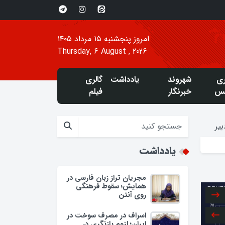
امروز پنجشنبه ۱۵ مرداد ۱۴۰۵
Thursday, 6 August , 2026
ری
شهروند
یادداشت
گالری
س
خبرنگار
فیلم
یر
یادداشت
مجریان تراز زبان فارسی در
همایش؛ سقوط فرهنگی
روی آنتن
اسراف در مصرف سوخت در
ایران؛ لزوم بازنگری در