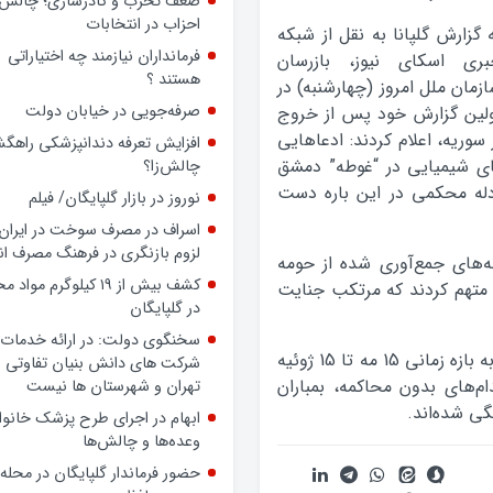
ضعف تحزب و کادرسازی؛ چالش
احزاب در انتخابات
 گزارش گلپانا به نقل از شبکه
فرمانداران نیازمند چه اختیاراتی
بری اسکای نیوز، بازرسان
هستند ؟
زمان ملل امروز (چهارشنبه) در
صرفه‌جویی در خیابان دولت
لین گزارش خود پس از خروج
 سوریه، اعلام کردند: ادعاهایی
افزایش تعرفه دندانپزشکی راهگشا
های شیمیایی در “غوطه” دمشق
چالش‌زا؟
 ادله محکمی در این باره دست
نوروز در بازار گلپایگان/ فیلم
اسراف در مصرف سوخت در ایران؛
لزوم بازنگری در فرهنگ مصرف ان
ه‌های جمع‌آوری شده از حومه
کشف بیش از ۱۹ کیلوگرم مواد
متهم کردند که مرتکب جنایت‌
در گلپایگان
سخنگوی دولت: در ارائه خدمات 
گزارش مربوط به ارتکاب جنایات جنگی در سوریه، به بازه زمانی 15 مه تا 15 ژوئیه
شرکت های دانش بنیان تفاوتی ب
ام‌های بدون محاکمه، بمباران
تهران و شهرستان ها نیست
ی شده‌اند.
ابهام در اجرای طرح پزشک خانوا
وعده‌ها و چالش‌ها
حضور فرماندار گلپایگان در محله