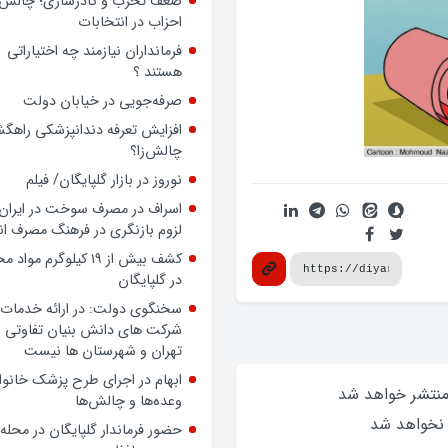
ضعف تحزب و کادرسازی؛ چالش
احزاب در انتخابات
فرمانداران نیازمند چه اختیاراتی
هستند ؟
صرفه‌جویی در خیابان دولت
افزایش تعرفه دندانپزشکی راهگشا
چالش‌زا؟
نوروز در بازار گلپایگان/ فیلم
اسراف در مصرف سوخت در ایران؛
لزوم بازنگری در فرهنگ مصرف ان
کشف بیش از ۱۹ کیلوگرم مواد
در گلپایگان
سخنگوی دولت: در ارائه خدمات 
شرکت های دانش بنیان تفاوتی ب
تهران و شهرستان ها نیست
ابهام در اجرای طرح پزشک خانوا
 منتشر خواهد‌ شد
وعده‌ها و چالش‌ها
 نخواهد‌ شد
حضور فرماندار گلپایگان در محله