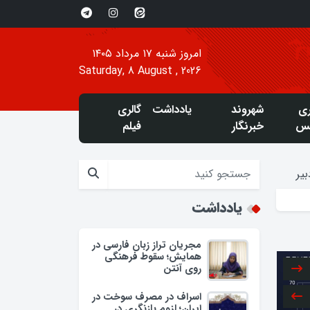
امروز شنبه ۱۷ مرداد ۱۴۰۵
Saturday, 8 August , 2026
ری
شهروند
یادداشت
گالری
س
خبرنگار
فیلم
یر
یادداشت
مجریان تراز زبان فارسی در
همایش؛ سقوط فرهنگی
روی آنتن
اسراف در مصرف سوخت در
ایران؛ لزوم بازنگری در