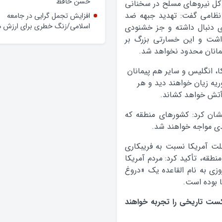
وعده‌ها و چالش‌ها
کل نیروهای مسلح در سخنانی
 نظامی گفت: تهدید جبهه ضد
حضور فرماندار گلپایگان در محله
 دنبال داشته و جز خشنودی
حسن حافظ
شت و این خسارتی بزرگ بر
افزایش تجمل گرایی در جامعه
لمانان محدود نخواهد شد.
اسلامی/زنگ خطری برای ارزش ه
، انگلیس و سایر هم پیمانان
ريه زیان خواهند دید و هر
 آتش خواهد كشاند.
شان کرد: کشورهای منطقه که
ی مواجه خواهند شد.
ملت آمریکا نسبت به فریبکاری
طقه، تأکید کرد: مردم آمریکا
زی به نام القاعده یک «دروغ
 بوده است.
ست تاریخی را تجربه خواهند