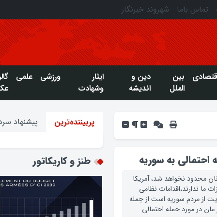
تماس باما
شهروند خبرنگار
قتصادی
بین
دین و
ایثار
ورزشی
علمی
گال
الملل
اندیشه
وشهادت
عک
پیشنهاد سردب
پربیننده‌ترین
 احتمالی به سوریه
طنز و کاریکاتور
ان محدود نخواهد شد، آمریکا
ت ما ندارند،اقدامات نظامی
ایت از مردم سوریه است از جمله
مان در مورد حمله احتمالی