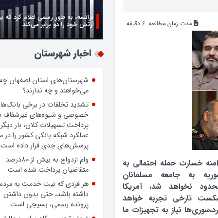
مدت زمان مطالعه:
6
دقیقه
زن اگر خوب باشه یه زندگی حالش خ
روز زن مبارک
اخبار شهرستان
شهرستان‌های استان اصفهان چه
می‌خواهند و چه ندارند؟
تشدید تخلفات در برخی بانک‌ها
خصوصی و شیوه‌های غیرشفاف د
پرداخت تسهیلات کلان، بار دیگر
عملکرد شبکه بانکی کشور را در 
منه خسارت حمله احتمالی به
پرسش‌های جدی قرار داده است.
وریه به جامعه مسلمانان
وام ازدواج به بیش از 80درصد
حدود نخواهد شد، آمریکا
متقاضیان پرداخت شده است
کست تارخی تجربه خواهد
د،سوری‌ها نیاز به تجهیزات ما
هر فردی که نیت خدمت به مردم