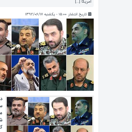
آمریکا […]
تاریخ انتشار: ۱۵:۰۰ - یکشنبه ۱۳۹۲/۰۶/۱۷
دا
س
م
ش
کر