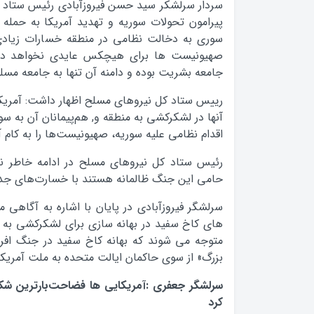
سردار سرلشکر سید حسن فیروزآبادی رئیس ستاد 
پیرامون تحولات سوریه و تهدید آمریکا به حمله
سوری به دخالت نظامی در منطقه خسارات زیادی
صهیونیست ها برای هیچکس عایدی نخواهد دا
جامعه بشریت بوده و دامنه آن تنها به جامعه مس
رییس ستاد کل نیروهای مسلح اظهار داشت: آمریکا
آنها در لشکرکشی به منطقه و, هم‌پيمانان آن به سو
اقدام نظامي عليه سوريه، صهيونيست‌ها را به كام
رئیس ستاد کل نیروهای مسلح در ادامه خاطر ن
حامی این جنگ ظالمانه هستند با خسارت‌های جد
سرلشگر فیروزآبادی در پایان با اشاره به آگاهی 
های کاخ سفید در بهانه سازی برای لشکرکشی به من
متوجه می شوند که بهانه کاخ سفید در جنگ افرو
بزرگ» از سوی حاکمان ایالت متحده به ملت آمریکا
سرلشگر جعفری :آمریکایی ها فضاحت‌بارترین شک
کرد