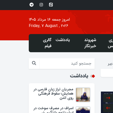
امروز جمعه ۱۶ مرداد ۱۴۰۵
Friday, 7 August , 2026
ری
شهروند
یادداشت
گالری
س
خبرنگار
فیلم
یر
یادداشت
مجریان تراز زبان فارسی در
همایش؛ سقوط فرهنگی
روی آنتن
اسراف در مصرف سوخت در
ایران؛ لزوم بازنگری در