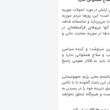
ارتش در مورد تحولات سوریه
است؛ اين روزها مردم سوريه
ت مي‌پردازد و متاسفانه شاهد
ها نيروهاي فرامنطقه‌اي در
ت‌ها در سوريه حمايت مالي و
عيين سرنوشت و آينده سياسي
مب و سلاح همخواني ندارد و
 بايد به افكار عمومي پاسخ
ياليسم يعني رژيم صهيونيستي
اين راستا گشوده تا با ناامن
يق ديرينه خود را در رسيدن به
يست و هيچگاه تحقق نخواهد
سوری‌ها کفایت می‌کند