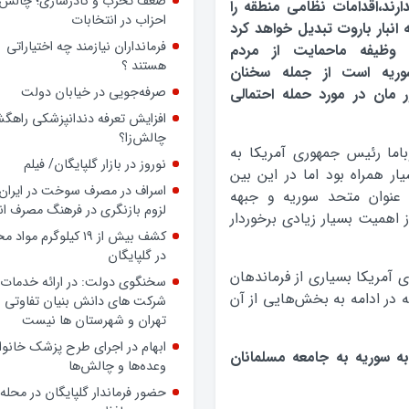
داشته باشد، حتی بدون داشتن
ارند،اقدامات نظامی منطقه را
پرونده رسمی، بسیجی است
 انبار باروت تبدیل خواهد کرد
ضعف تحزب و کادرسازی؛ چالش
 وظیفه ماحمایت از مردم
احزاب در انتخابات
وریه است از جمله سخنان
 مان در مورد حمله احتمالی
فرمانداران نیازمند چه اختیاراتی
هستند ؟
صرفه‌جویی در خیابان دولت
وباما رئیس جمهوری آمریکا به
افزایش تعرفه دندانپزشکی راهگشا
ر همراه بود اما در این بین
چالش‌زا؟
 عنوان متحد سوریه و جبهه
نوروز در بازار گلپایگان/ فیلم
 اهمیت بسیار زیادی برخوردار
اسراف در مصرف سوخت در ایران؛
لزوم بازنگری در فرهنگ مصرف ان
 آمریکا بسیاری از فرماندهان
کشف بیش از ۱۹ کیلوگرم مواد
 در ادامه به بخش‌هایی از آن
در گلپایگان
سخنگوی دولت: در ارائه خدمات 
شرکت های دانش بنیان تفاوتی ب
به سوریه به جامعه مسلمانان
تهران و شهرستان ها نیست
ابهام در اجرای طرح پزشک خانوا