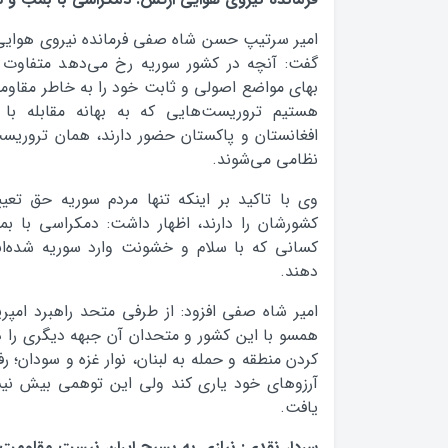
امير سرتیپ حسن شاه صفي فرمانده نیروی هوایی 
گفت: آنچه در كشور سوريه رخ مي‌دهد متفاوت 
بهاي مواضع اصولي و ثابت خود را به خاطر مقاوم
هستيم تروريست‌هايي كه به بهانه مقابله با آن
افغانستان و پاكستان حضور دارند، همان تروريس
نظامي مي‌شوند.
وي با تاكيد بر اينكه تنها مردم سوريه حق ت
كشورشان را دارند، اظهار داشت: دمكراسي با ب
كساني كه با سلام و خشونت وارد سوريه شده‌اند
دهند.
امير شاه صفي افزود: از طرفي متحد راهبرد امپر
همسو با اين كشور و متحدان آن جبهه ديگري را در 
كردن منطقه و حمله به لبنان، نوار غزه و سودان؛ رف
آرزوهای خود ياری كند ولي اين توهمی بيش ن
يافت.
سردار نقدی: نیازی به بسیج ایران نیست مقاومت 