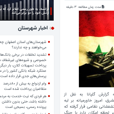
مدت زمان مطالعه:
3
دقیقه
فرانسه، به طور رسمی اعلام کرد که ب
ارتش خود را دو برابر می‌کند
زن اگر خوب باشه یه زندگی حالش خ
روز زن مبارک
اخبار شهرستان
شهرستان‌های استان اصفهان چه
می‌خواهند و چه ندارند؟
تشدید تخلفات در برخی بانک‌ها
خصوصی و شیوه‌های غیرشفاف د
پرداخت تسهیلات کلان، بار دیگر
عملکرد شبکه بانکی کشور را در 
پرسش‌های جدی قرار داده است.
ه گزارش گلپانا به نقل از
وام ازدواج به بیش از 80درصد
رق، امروز خاورمیانه بر لبه
متقاضیان پرداخت شده است
شفشانی نظامی قرار گرفته که
هر فردی که نیت خدمت به مردم
ر لحظه امکان دارد با جنگ