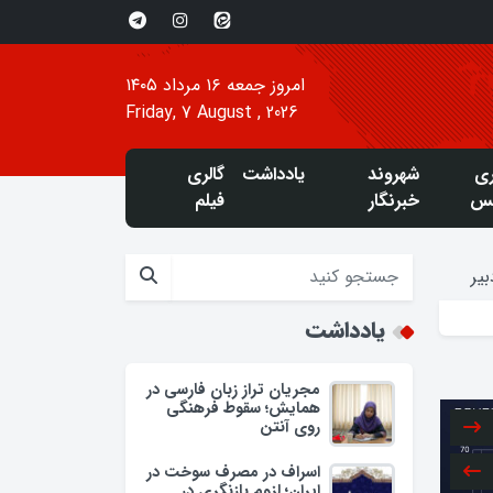
امروز جمعه ۱۶ مرداد ۱۴۰۵
Friday, 7 August , 2026
ری
شهروند
یادداشت
گالری
س
خبرنگار
فیلم
یر
یادداشت
مجریان تراز زبان فارسی در
همایش؛ سقوط فرهنگی
روی آنتن
اسراف در مصرف سوخت در
ایران؛ لزوم بازنگری در