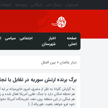
خبرخوان
ارسال خبر
بایگانی
پیوندها
تبلیغات
صفحه
اخبار
اجتماعی
سیاسی
ا
اصلی
شهرستان
دیار عالمان
»
بین الملل
برگ برنده ارتش سوریه در تقابل با تجا
به گزارش گلپانا به نقل از مشرق، امروز خاورمیانه بر لبه
هر لحظه امکان دارد با جنگ طلبی آمریکا فعال شده و زبان
هر جنگی در این منطقه روی دهد، تفریحگاه آمریکا نخواه
خود فرو خواهد بلعید، طوریکه […]