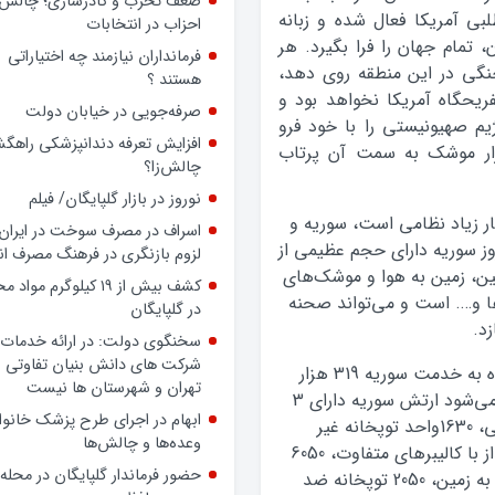
داشته باشد، حتی بدون داشتن
بی آمریکا فعال شده و زبانه
پرونده رسمی، بسیجی است
، تمام جهان را فرا بگیرد. هر
ضعف تحزب و کادرسازی؛ چالش
گی در این منطقه روی دهد،
احزاب در انتخابات
ریحگاه آمریکا نخواهد بود و
فرمانداران نیازمند چه اختیاراتی
یم صهیونیستی را با خود فرو
هستند ؟
عید، طوریکه در طی چند دقیقه 10 هزار موشک به سمت آن پرتاب
صرفه‌جویی در خیابان دولت
افزایش تعرفه دندانپزشکی راهگشا
ار زیاد نظامی است، سوریه و
چالش‌زا؟
وز سوریه دارای حجم عظیمی از
نوروز در بازار گلپایگان/ فیلم
ین، زمین به هوا و موشک‌های
اسراف در مصرف سوخت در ایران؛
ها و جنگنده‌ها و…. است و می‌تواند صحنه
لزوم بازنگری در فرهنگ مصرف ان
زد.
کشف بیش از ۱۹ کیلوگرم مواد
در گلپایگان
گزارش‌ها حاکی از آن است که تعداد نیروهای آماده به خدمت سوریه 319 هزار
نفر و تعداد نیروهای ذخیره 354 هزار است. گفته می‌شود ارتش سوریه دارای 3
سخنگوی دولت: در ارائه خدمات 
شرکت های دانش بنیان تفاوتی ب
سپاه، 12لشکر نظامی، 4700 تانک، 5025 نفر بر زرهی، 1630واحد توپخانه غیر
تهران و شهرستان ها نیست
خودکار، 450 واحد توپخانه خودکار، 480 خمپاره انداز با کالیبرهای متفاوت، 6050
ابهام در اجرای طرح پزشک خانوا
سکوی موشک ضد تانک، 805 سکوی موشک زمین به زمین، 2050 توپخانه ضد