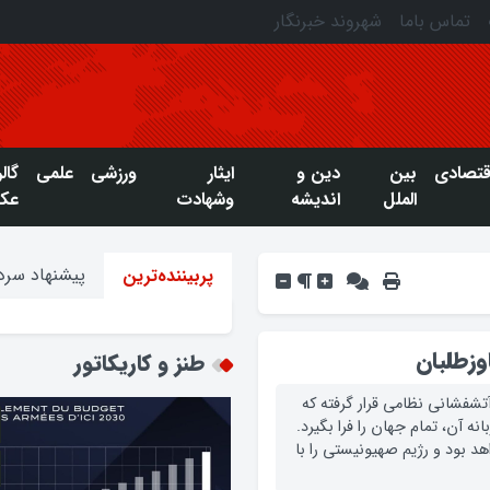
تماس باما
شهروند خبرنگار
قتصادی
بین
دین و
ایثار
ورزشی
علمی
گال
الملل
اندیشه
وشهادت
عک
پیشنهاد سردب
پربیننده‌ترین
وزطلبان
طنز و کاریکاتور
 آتشفشانی نظامی قرار گرفته که
ه آن، تمام جهان را فرا بگیرد.
د بود و رژیم صهیونیستی را با