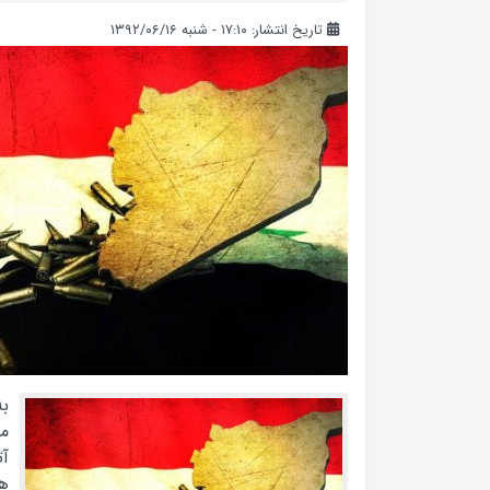
تاریخ انتشار: ۱۷:۱۰ - شنبه ۱۳۹۲/۰۶/۱۶
ب
مش
آت
ه