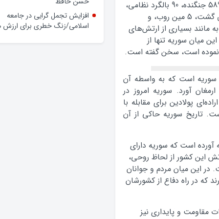
وعده‌ها و چالش‌ها
هواپیما، 4055 پایگاه موشک ضد هواپیما، حدود 589 جنگنده، 90 بالگرد نظامی،
دو ناوشکن، 10 هزار قایق موشک‌انداز تندرو، 8 قایق گشت، 5 مین روب، و
حضور فرماندار گلپایگان در محله
حسن حافظ
ه مانند بسیاری از ارتش‌های
این میان سوریه تنها از
افزایش تجمل گرایی در جامعه
ت نموده است، سخن گفته است.
اسلامی/زنگ خطری برای ارزش ه
ی سوریه است که به واسطه آن
مغان آورد. سوریه امروز در
ده‌ای پولادین برای مقابله با
ت. تاریخ سوریه حاکی از آن
ه آورده است که سوریه دارای
تش این کشور از لحاظ روحی،
. در این میان مردم و جوانان
رند که در راه دفاع از کشورشان
انات مقاومت و پایداری نیز