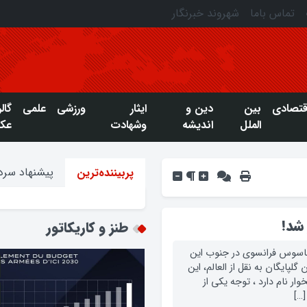
تماس باما
شهروند خبرنگار
قتصادی
بین
دین و
ایثار
ورزشی
علمی
گال
الملل
اندیشه
وشهادت
عک
پیشنهاد سردب
پربیننده‌ترین
شد!
طنز و کاریکاتور
 جاسوس فرانسوی در جنوب این
لپایگان به نقل از العالم، این
ار نام دارد ، توجه یکی از
[…]