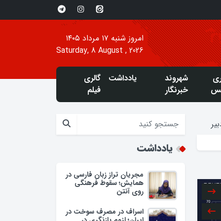
امروز شنبه ۱۷ مرداد ۱۴۰۵
Saturday, 8 August , 2026
ری
شهروند
یادداشت
گالری
س
خبرنگار
فیلم
یر
یادداشت
مجریان تراز زبان فارسی در
همایش؛ سقوط فرهنگی
روی آنتن
اسراف در مصرف سوخت در
ایران؛ لزوم بازنگری در