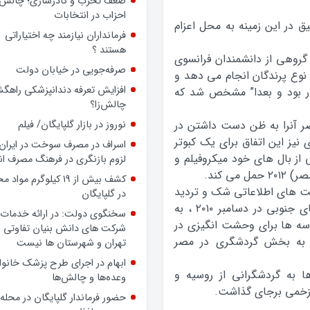
ضعف تحزب و کادرسازی؛ چالش
احزاب در انتخابات
ق در این زمینه به محل اعزام
فرمانداران نیازمند چه اختیاراتی
هستند ؟
گروهی از دانشمندان فرانسوی
صرفه‌جویی در خیابان دولت
نوع پرندگان انجام می دهد و
افزایش تعرفه دندانپزشکی راهگشا
ار بود و بعدا” مشخص شد که
چالش‌زا؟
صر آنرا به ظن دست داشتن در
نوروز در بازار گلپایگان/ فیلم
نیز این اتفاق برای یک کبوتر
اسراف در مصرف سوخت در ایران؛
 از بال های خود میکروفیلم و
لزوم بازنگری در فرهنگ مصرف ان
ی کند.
کشف بیش از ۱۹ کیلوگرم مواد
ریت های اطلاعاتی شک و تردید
در گلپایگان
به خود راه نمی دهد ، پیش از این استاندار سینای جنوبی در دسامبر ۲۰۱۰ ، به
سخنگوی دولت: در ارائه خدمات 
کوسه ها برای وحشت انگیزی در
شرکت های دانش بنیان تفاوتی ب
 به بخش گردشگری در مصر
تهران و شهرستان ها نیست
ابهام در اجرای طرح پزشک خانوا
 به گردشگرانی از روسیه و
وعده‌ها و چالش‌ها
 زخمی برجای گذاشت.
حضور فرماندار گلپایگان در محله