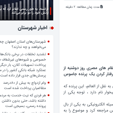
مدت زمان مطالعه:
2
دقیقه
فرانسه، به طور رسمی اعلام کرد که ب
ارتش خود را دو برابر می‌کند
اخبار شهرستان
شهرستان‌های استان اصفهان چه
می‌خواهند و چه ندارند؟
تشدید تخلفات در برخی بانک‌ها
خصوصی و شیوه‌های غیرشفاف د
پرداخت تسهیلات کلان، بار دیگر
ام های مصری روز دوشنبه از
عملکرد شبکه بانکی کشور را در 
فتار کردن یک پرنده جاسوس
پرسش‌های جدی قرار داده است.
وام ازدواج به بیش از 80درصد
 نقل از العالم، این پرنده که
متقاضیان پرداخت شده است
وار نام دارد ، توجه یکی از
هر فردی که نیت خدمت به مردم
داشته باشد، حتی بدون داشتن
 الکترونیکی به یکی از بال
پرونده رسمی، بسیجی است
س مراجعه کرد و موضوع را به