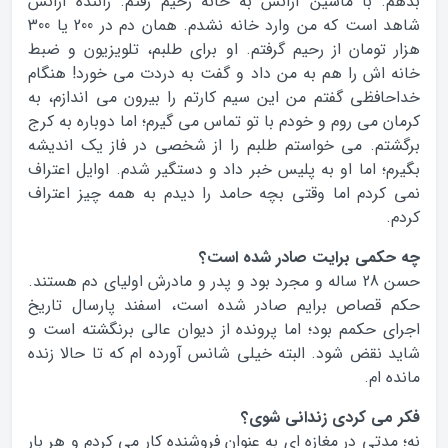
بدهم. با ماشین آژانس به خانه رحیم رفتم. راننده آژانس
شاهد است که من وارد خانه نشدم. همان دم در 200 یا 300
هزار تومان از رحیم گرفتم. او برای طلبم، تلویزیون و ضبط
خانه اش را هم به من داد و گفت به دردت می خورد! هنگام
خداحافظی گفتم من این سیم کارتم را بیرون می اندازم، به
کرمان می روم و خودم با تو تماس می گیرم؛ اما دوباره به کرج
برگشتم. می خواستم طلبم را از شخصی در فاز یک اندیشه
بگیرم؛ اما او به پلیس خبر داد و دستگیر شدم. اوایل اعتراف
نمی کردم اما وقتی بچه حامد را دیدم به همه چیز اعتراف
کردم.
چه حکمی برایت صادر شده است؟
حسن 28 ساله و مجرد بود و پدر و مادرش اولیای دم هستند.
حکم قصاص برایم صادر شده است، اسفند پارسال تاریخ
اجرای حکمم بود؛ اما پرونده از دیوان عالی برنگشته است و
شاید نقض شود. البته خیلی شانس آورده ام که تا حالا زنده
مانده ام.
فکر می کردی زندانی شوی؟
نه؛ مدتی در مغازه ای به عنوان فروشنده کار می کردم و هر بار