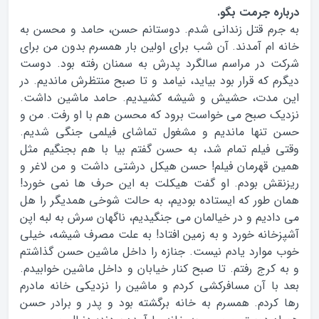
درباره جرمت بگو.
به جرم قتل زندانی شدم. دوستانم حسن، حامد و محسن به
خانه ام آمدند. آن شب برای اولین بار همسرم بدون من برای
شرکت در مراسم سالگرد پدرش به سمنان رفته بود. دوست
دیگرم که قرار بود بیاید، نیامد و تا صبح منتظرش ماندیم. در
این مدت، حشیش و شیشه کشیدیم. حامد ماشین داشت.
نزدیک صبح می خواست برود که محسن هم با او رفت. من و
حسن تنها ماندیم و مشغول تماشای فیلمی جنگی شدیم.
وقتی فیلم تمام شد، به حسن گفتم بیا با هم بجنگیم مثل
همین قهرمان فیلم! حسن هیکل درشتی داشت و من لاغر و
ریزنقش بودم. او گفت هیکلت به این حرف ها نمی خورد!
همان طور که ایستاده بودیم، به حالت شوخی همدیگر را هل
می دادیم و در خیالمان می جنگیدیم، ناگهان سرش به لبه اپن
آشپزخانه خورد و به زمین افتاد! به علت مصرف شیشه، خیلی
خوب موارد یادم نیست. جنازه را داخل ماشین حسن گذاشتم
و به کرج رفتم. تا صبح کنار خیابان و داخل ماشین خوابیدم.
بعد با آن مسافرکشی کردم و ماشین را نزدیکی خانه مادرم
رها کردم. همسرم به خانه برگشته بود و پدر و برادر حسن