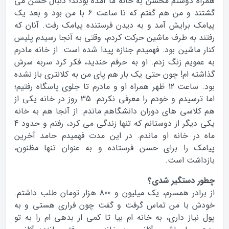
همراه دوستم محسن به خانه ما آمده بودند؛ دنبال حسن می
گشتند و من هم گفتم که تا ساعت 6 با من بود و بعد یک
پیامک برایش آمد و به دیدن فرستنده پیامک رفت. آنان که
رفتند به طرف ماشین حرکت کردم، وقتی به آنجا رسیدم پلیس
کنار ماشین بود. فهمیدم جنازه پیدا شده است. از خانه مادرم
به عمویم زنگ زدم. او به حرفم خندید، فکر کرد سربه سرش
گذاشته ام! چون حتی یک بار هم پای من به کلانتری باز نشده
بود. ساعت 12 ظهر همراه او و مادرم تا جلوی پاسگاه رفتیم؛
اما ترسیدم و خودم را معرفی نکردم. 35 روز در خانه یکی از
هم کلاسی های دوران دانشگاهم ماندم. از آنجا هم به خانه
یکی دیگر از دوستانم که تنها زندگی می کرد، رفتم و حدود 4
ماه در خانه او ماندم. در این مدت فهمیدم حامد آخرین
پیامک را برای حسن فرستاده و به عنوان تنها مظنون،
بازداشت است.
چطور دستگیر شدی؟
از برادر همسرم، یک میلیون و 800 هزار تومان طلب داشتم.
خودش با من تماس گرفت و گفت چون فراری هستی و به
پول نیاز داری، به خانه ام بیا تا کمی از بدهی ام را به تو