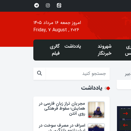
امروز جمعه ۱۶ مرداد ۱۴۰۵
Friday, 7 August , 2026
ری
شهروند
یادداشت
گالری
س
خبرنگار
فیلم
یر
یادداشت
مجریان تراز زبان فارسی در
همایش؛ سقوط فرهنگی
روی آنتن
اسراف در مصرف سوخت در
ایران؛ لزوم بازنگری در