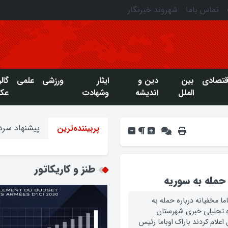
تماس باما
شهروند خبرنگار
قتصادی
بین
دین و
ایثار
ورزشی
علمی
گال
الملل
اندیشه
وشهادت
عک
پیشنهاد سردب
پربیننده‌ترین
طنز و کاریکاتور
 حمله به سوريه
ا مخفیانه درباره حمله به
ه تحلیلی خبری شهرستان
 اعلام کردند باراک اوباما رئیس