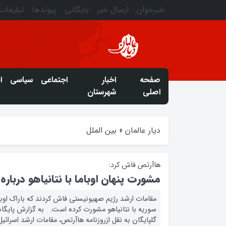
خبرخوان
ارسال خبر
بایگانی
پیوندها
تبلیغات
صفحه
اخبار
اجتماعی
سیاسی
ا
اصلی
شهرستان
دیار عالمان
»
بین الملل
هاآرتص فاش کرد:
مشورت پنهان اوباما با نتانیاهو درباره
مقامات ارشد رژیم صهیونیستی فاش کردند که باراک اوبام
سوریه با نتانیاهو مشورت کرده است. به گزارش پایگا
گلپایگان به نقل ازروزنامه هاآرتص، مقامات ارشد اسرائیل