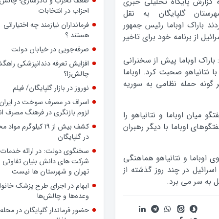
ضعف تحزب و کادرسازی؛ چالش
 گزارش پایگاه تحلیلی خبری
احزاب در انتخابات
هرستان گلپایگان به نقل
دند باراک اوباما رئیس جمهور
فرمانداران نیازمند چه اختیاراتی
هستند ؟
ائیل از برنامه خود برای تاخیر
صرفه‌جویی در خیابان دولت
باراک اوباما پیش از سخنرانی
افزایش تعرفه دندانپزشکی راهگشا
ا نتانیاهو صحبت کرد. اوباما
چالش‌زا؟
 گونه حمله نظامی به سوریه
نوروز در بازار گلپایگان/ فیلم
اسراف در مصرف سوخت در ایران؛
لزوم بازنگری در فرهنگ مصرف ان
 میان اوباما و نتانیاهو را
تگوهای اوباما با دیگر رهبران
کشف بیش از ۱۹ کیلوگرم مواد
در گلپایگان
سخنگوی دولت: در ارائه خدمات 
ی اوباما و نتانیاهو هماهنگی
شرکت های دانش بنیان تفاوتی ب
سرائیل در چند روز گذشته از
تهران و شهرستان ها نیست
 به سر می برد.
ابهام در اجرای طرح پزشک خانوا
وعده‌ها و چالش‌ها
حضور فرماندار گلپایگان در محله