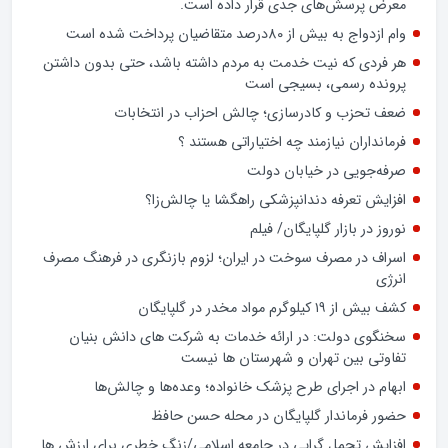
شهرستان‌های استان اصفهان چه می‌خواهند و چه ندارند؟
تشدید تخلفات در برخی بانک‌های خصوصی و شیوه‌های غیرشفاف
در پرداخت تسهیلات کلان، بار دیگر عملکرد شبکه بانکی کشور را در
معرض پرسش‌های جدی قرار داده است.
وام ازدواج به بیش از 80درصد متقاضیان پرداخت شده است
هر فردی که نیت خدمت به مردم داشته باشد، حتی بدون داشتن
پرونده رسمی، بسیجی است
ضعف تحزب و کادرسازی؛ چالش احزاب در انتخابات
فرمانداران نیازمند چه اختیاراتی هستند ؟
صرفه‌جویی در خیابان دولت
افزایش تعرفه دندانپزشکی راهگشا یا چالش‌زا؟
نوروز در بازار گلپایگان/ فیلم
اسراف در مصرف سوخت در ایران؛ لزوم بازنگری در فرهنگ مصرف
انرژی
کشف بیش از ۱۹ کیلوگرم مواد مخدر در گلپایگان
سخنگوی دولت: در ارائه خدمات به شرکت های دانش بنیان
تفاوتی بین تهران و شهرستان ها نیست