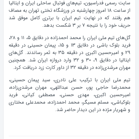
سايت رسمي فدراسيون، تيم‌هاي فوتبال ساحلي ايران و ايتاليا
از ساعت ۱۸ امروز چهارشنبه در ورزشگاه تختي تهران به مصاف
هم رفتند که در نهايت تيم ايران با برتري کامل موفق شد
حريف خود را با نتيجه ۷ بر ۳ شکست بدهد.
گل‌هاي تيم ملي ايران را محمد احمدزاده در دقايق ۵، ۱۱ و ۲۸،
فريد بلوک باشي در دقايق ۱۳ و ۱۵، پيمان حسيني در دقيقه
۲۹ و اميرحسين اکبري در دقيقه ۳۵ به ثمر رساندند. گل‌هاي
ايتاليا در دقايق ۹، ۳۰ و ۳۲ وارد دروازه ايران شد. همچنين
مهران مرشدي‌زاده در دقيقه ۳۲ از داور کارت زرد دريافت کرد.
تيم ملي ايران با ترکيب علي نادري، سيد پيمان حسيني،
محمدرضا حاجي پور، حسن عبداللهي، مهران مرشدي‌زاده،
اميرحسين اکبري، مهدي حسني، مصطفي کياني، فريد
بلوکباشي، مسلم مسيگر، محمد احمدزاده، محمدعلي مختاري
و شهريار مژده در اين ديدار حاضر شد.