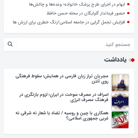
کشف بیش از ۱۹ کیلوگرم مواد مخدر در گلپایگان
سخنگوی دولت: در ارائه خدمات به شرکت های دانش بنیان
تفاوتی بین تهران و شهرستان ها نیست
ابهام در اجرای طرح پزشک خانواده؛ وعده‌ها و چالش‌ها
حضور فرماندار گلپایگان در محله حسن حافظ
افزایش تجمل گرایی در جامعه اسلامی/زنگ خطری برای ارزش ها
یادداشت
مجریان تراز زبان فارسی در همایش؛ سقوط فرهنگی
روی آنتن
اسراف در مصرف سوخت در ایران؛ لزوم بازنگری در
فرهنگ مصرف انرژی