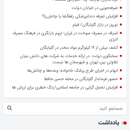
هر فردی که نیت خدمت به مردم داشته باشد، حتی بدون داشتن
پرونده رسمی، بسیجی است
ضعف تحزب و کادرسازی؛ چالش احزاب در انتخابات
فرمانداران نیازمند چه اختیاراتی هستند ؟
صرفه‌جویی در خیابان دولت
افزایش تعرفه دندانپزشکی راهگشا یا چالش‌زا؟
نوروز در بازار گلپایگان/ فیلم
اسراف در مصرف سوخت در ایران؛ لزوم بازنگری در فرهنگ مصرف
انرژی
کشف بیش از ۱۹ کیلوگرم مواد مخدر در گلپایگان
سخنگوی دولت: در ارائه خدمات به شرکت های دانش بنیان
تفاوتی بین تهران و شهرستان ها نیست
ابهام در اجرای طرح پزشک خانواده؛ وعده‌ها و چالش‌ها
حضور فرماندار گلپایگان در محله حسن حافظ
افزایش تجمل گرایی در جامعه اسلامی/زنگ خطری برای ارزش ها