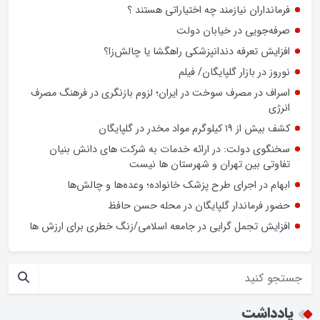
هر فردی که نیت خدمت به مردم داشته باشد، حتی بدون داشتن
پرونده رسمی، بسیجی است
ضعف تحزب و کادرسازی؛ چالش احزاب در انتخابات
فرمانداران نیازمند چه اختیاراتی هستند ؟
صرفه‌جویی در خیابان دولت
افزایش تعرفه دندانپزشکی راهگشا یا چالش‌زا؟
نوروز در بازار گلپایگان/ فیلم
اسراف در مصرف سوخت در ایران؛ لزوم بازنگری در فرهنگ مصرف
انرژی
کشف بیش از ۱۹ کیلوگرم مواد مخدر در گلپایگان
سخنگوی دولت: در ارائه خدمات به شرکت های دانش بنیان
تفاوتی بین تهران و شهرستان ها نیست
ابهام در اجرای طرح پزشک خانواده؛ وعده‌ها و چالش‌ها
حضور فرماندار گلپایگان در محله حسن حافظ
افزایش تجمل گرایی در جامعه اسلامی/زنگ خطری برای ارزش ها