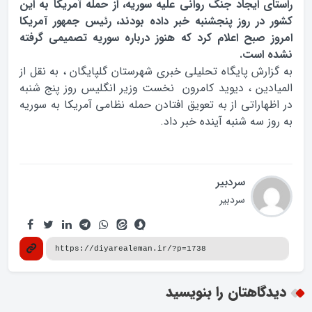
راستاي ايجاد جنگ رواني عليه سوريه، از حمله آمريکا به اين
کشور در روز پنجشنبه خبر داده بودند، رئيس جمهور آمريکا
امروز صبح اعلام کرد که هنوز درباره سوريه تصميمي گرفته
نشده است.
به گزارش پایگاه تحلیلی خبری شهرستان گلپایگان ، به نقل از
الميادين ، ديويد كامرون نخست وزير انگليس روز پنج شنبه
در اظهاراتي از به تعويق افتادن حمله نظامي آمريكا به سوريه
به روز سه شنبه آينده خبر داد.
سردبیر
سردبیر
دیدگاهتان را بنویسید