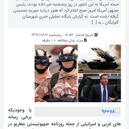
حمله آمريکا به اين کشور در روز پنجشنبه خبر داده بودند، رئيس
جمهور آمريکا امروز صبح اعلام کرد که هنوز درباره سوريه تصميمي
گرفته نشده است. به گزارش پایگاه تحلیلی خبری شهرستان
گلپایگان ، به […]
تاریخ انتشار: ۱۶:۵۲ - پنجشنبه ۱۳۹۲/۰۶/۷
مدت زمان مطالعه:
< 1
دقیقه
با وجوديکه
برخي رسانه
هاي غربي و اسرائيلي از جمله روزنامه صهيونيستي معاريو در