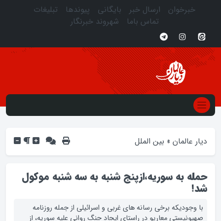
خبرخوان
ارسال خبر
بایگانی
پیوندها
تبلیغات
تماس باما
شهروند خبرنگار
دیار عالمان
»
بین الملل
حمله به سوریه،ازپنج شنبه به سه شنبه موکول
شد!
با وجوديکه برخي رسانه هاي غربي و اسرائيلي از جمله روزنامه
صهيونيستي معاريو در راستاي ايجاد جنگ رواني عليه سوريه، از