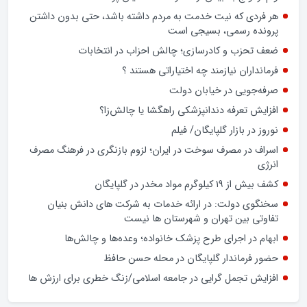
تشدید تخلفات در برخی بانک‌های خصوصی و شیوه‌های غیرشفاف
در پرداخت تسهیلات کلان، بار دیگر عملکرد شبکه بانکی کشور را در
معرض پرسش‌های جدی قرار داده است.
وام ازدواج به بیش از 80درصد متقاضیان پرداخت شده است
هر فردی که نیت خدمت به مردم داشته باشد، حتی بدون داشتن
پرونده رسمی، بسیجی است
ضعف تحزب و کادرسازی؛ چالش احزاب در انتخابات
فرمانداران نیازمند چه اختیاراتی هستند ؟
صرفه‌جویی در خیابان دولت
افزایش تعرفه دندانپزشکی راهگشا یا چالش‌زا؟
نوروز در بازار گلپایگان/ فیلم
اسراف در مصرف سوخت در ایران؛ لزوم بازنگری در فرهنگ مصرف
انرژی
کشف بیش از ۱۹ کیلوگرم مواد مخدر در گلپایگان
سخنگوی دولت: در ارائه خدمات به شرکت های دانش بنیان
تفاوتی بین تهران و شهرستان ها نیست
ابهام در اجرای طرح پزشک خانواده؛ وعده‌ها و چالش‌ها