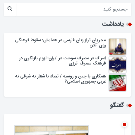
حضور فرماندار گلپایگان در محله حسن حافظ
افزایش تجمل گرایی در جامعه اسلامی/زنگ خطری برای ارزش ها
یادداشت
مجریان تراز زبان فارسی در همایش؛ سقوط فرهنگی
روی آنتن
اسراف در مصرف سوخت در ایران؛ لزوم بازنگری در
فرهنگ مصرف انرژی
همکاری با چین و روسیه / تضاد با شعار نه شرقی نه
غربی جمهوری اسلامی؟
گفتگو