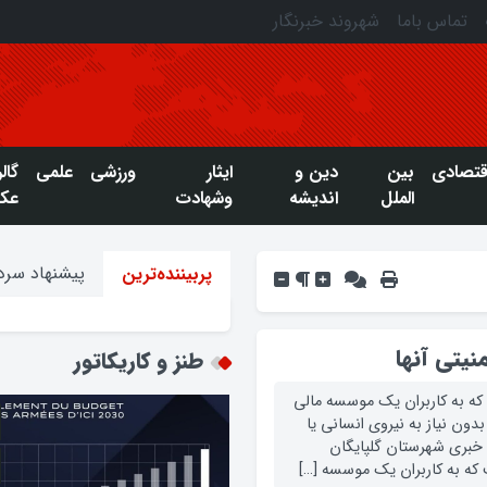
تماس باما
شهروند خبرنگار
قتصادی
بین
دین و
ایثار
ورزشی
علمی
گال
الملل
اندیشه
وشهادت
عک
پیشنهاد سردب
پربیننده‌ترین
نیتی آنها
طنز و کاریکاتور
رتباطی است که به کاربران یک موسسه مالی
ون نیاز به نیروی انسانی یا
ی خبری شهرستان گلپایگان