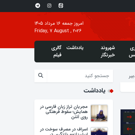
امروز جمعه ۱۶ مرداد ۱۴۰۵
Friday, 7 August , 2026
ری
شهروند
یادداشت
گالری
س
خبرنگار
فیلم
یر
یادداشت
مجریان تراز زبان فارسی در
همایش؛ سقوط فرهنگی
روی آنتن
اسراف در مصرف سوخت در
ایران؛ لزوم بازنگری در