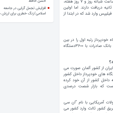
باجه اتوماتیک کامپیوتری استفاده کنند و در ۲۴ ساعت شبانه روز و ۷ روز هفته،
وعده‌ها و چالش‌ها
ول نقد مورد نیاز خود را به سادگی و فقط در ۱۰ ثانیه دریافت دارند. اما اولین
حضور فرماندار گلپایگان در محله
لیپس وارد شد که در ابتدا از
حسن حافظ
افزایش تجمل گرایی در جامعه
اسلامی/زنگ خطری برای ارزش ه
ان با دارا بودن نزدیک به ۶۴۰۰دستگاه خودپرداز رتبه اول را در بین
بانک ها به خود اختصاص داده، و در رتبه بعدی بانک صادرات با ۳۶۰۰دستگاه
د؟
یران از کشور آلمان صورت می
از کل سبد دستگاه های خودپرداز داخل کشور
 داخل کشور از آن خود کرده
است که بازار شصت درصدی
ر محصولات آمریکایی با نام “ان سی
یق کشور ثالث وارد کشور می