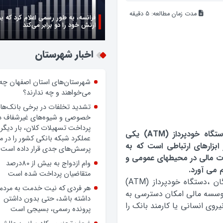
مدت زمان مطالعه:
5
دقیقه
زن اگر خوب باشه یه زندگی حالش خ
روز زن مبارک
اخبار شهرستان
شهرستان‌های استان اصفهان چه
می‌خواهند و چه ندارند؟
تشدید تخلفات در برخی بانک‌ها
دستگاه خودپرداز (ATM) یکی
خصوصی و شیوه‌های غیرشفاف د
 ابزارهای ارتباطی است که به
پرداخت تسهیلات کلان، بار دیگر
ات مالی در محیطهای عمومی و
عملکرد شبکه بانکی کشور را در 
م می آورد.
پرسش‌های جدی قرار داده است.
به گزارش پایگاه تحلیلی خبری شهرستان گلپایگان ،دستگاه خودپرداز (ATM)
وام ازدواج به بیش از 80درصد
 موسسه مالی امکان دسترسی به
متقاضیان پرداخت شده است
روی انسانی یا کارمند بانک را
هر فردی که نیت خدمت به مردم