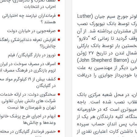
داشته باشد، حتی بدون داشتن
پرونده رسمی، بسیجی است
اولین دستگاه مکانیکی پرداخت وجه نقد توسط لوتر جورج سیم جیان (Luther
ضعف تحزب و کادرسازی؛ چالش
احزاب در انتخابات
ساخته و در سال ۱۹۳۹ در نیویورک توسط بانک نیویورک نصب
لیل عدم استقبال مشتریان برداشته شد. از آن
فرمانداران نیازمند چه اختیاراتی
 خودپرداز به مدت ۲۵ سال متوقف گردید تا زمانی که “دلارو”
هستند ؟
نخستین بار توسط بانک بارکلی
صرفه‌جویی در خیابان دولت
(Barclay) در شهر کوچک ان فیلد (Enfield) در شمال لندن در تاریخ ۲۷ ژوئن
افزایش تعرفه دندانپزشکی راهگشا
۱۹۶۷ نصب شد. این اختراع به آقای جان شپرد بارن (John Shepherd Barron)
چالش‌زا؟
ی دیگر از مهندسین به علت
نوروز در بازار گلپایگان/ فیلم
 خودپرداز جوایزی را دریافت
اسراف در مصرف سوخت در ایران؛
لزوم بازنگری در فرهنگ مصرف ان
ران، در محل شعبه مرکزی بانک
کشف بیش از ۱۹ کیلوگرم مواد
 انقلاب نصب شده است. باجه
در گلپایگان
مپیوتری است که در خاورمیانه
سخنگوی دولت: در ارائه خدمات 
ستگاه، کلیه دارندگان هر یک از
شرکت های دانش بنیان تفاوتی ب
تهران و شهرستان ها نیست
حساب پس انداز، حساب سپرده
 داشتن کارت اعتباری نقدی از
ابهام در اجرای طرح پزشک خانوا